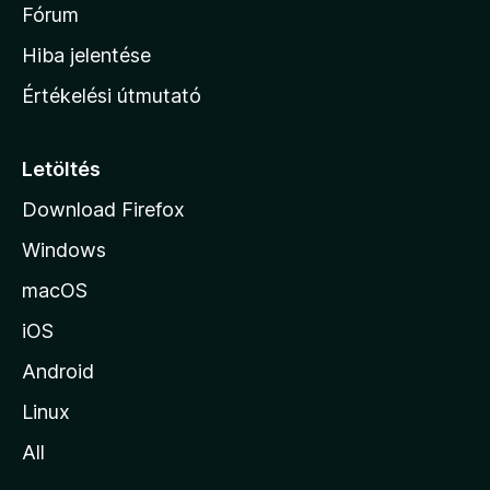
é
h
Fórum
t
s
é
o
e
Hiba jelentése
k
k
n
e
Értékelési útmutató
l
l
é
a
s
p
Letöltés
e
j
k
Download Firefox
á
Windows
r
a
macOS
iOS
Android
Linux
All