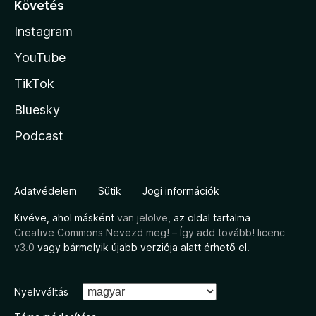
Követés
Instagram
YouTube
TikTok
Bluesky
Podcast
Adatvédelem
Sütik
Jogi információk
Kivéve, ahol másként
van jelölve
, az oldal tartalma
Creative Commons Nevezd meg! – Így add tovább! licenc
v3.0
vagy bármelyik újabb verziója alatt érhető el.
Nyelvváltás