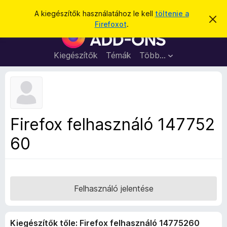
K
Bejelentkezés
A kiegészítők használatához le kell
töltenie a
É
e
Firefoxot
.
r
F
r
t
i
e
e
s
r
Kiegészítők
Témák
Több…
s
í
e
t
é
é
f
s
s
o
e
l
x
v
b
e
Firefox felhasználó 147752
t
ö
é
60
n
s
e
g
é
s
z
Felhasználó jelentése
ő
k
Kiegészítők tőle: Firefox felhasználó 14775260
i