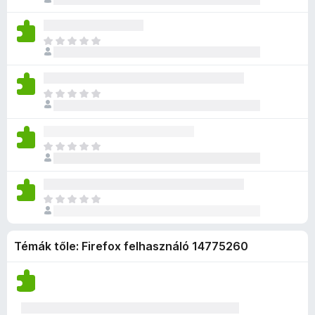
e
é
o
c
n
l
n
g
s
s
c
a
e
n
é
i
s
M
g
k
i
r
l
e
é
o
c
n
t
l
n
g
s
s
c
é
a
e
n
é
i
s
k
M
g
k
i
r
l
e
e
é
o
c
n
t
l
n
l
g
s
s
c
é
a
e
é
n
é
i
s
k
M
g
k
s
i
r
l
e
e
é
o
c
e
n
t
l
n
l
g
s
s
k
c
é
a
e
é
n
é
i
s
k
M
g
k
s
i
r
l
e
e
é
o
c
e
n
t
l
n
l
g
s
s
k
c
é
a
e
é
Témák tőle: Firefox felhasználó 14775260
n
é
i
s
k
g
k
s
i
r
l
e
e
o
c
e
n
t
l
n
l
s
s
k
c
é
a
e
é
é
i
s
k
g
k
s
r