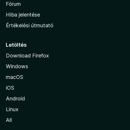
é
h
Fórum
t
s
é
o
e
Hiba jelentése
k
k
n
e
Értékelési útmutató
l
l
é
a
s
p
Letöltés
e
j
k
Download Firefox
á
Windows
r
a
macOS
iOS
Android
Linux
All