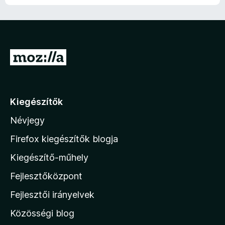
é
é
s
e
s
o
g
k
e
k
i
s
n
e
n
l
é
i
l
e
l
r
n
é
k
a
t
c
U
s
c
g
é
s
e
s
g
o
k
e
k
i
s
r
e
n
l
é
l
e
á
l
Kiegészítők
r
é
k
s
a
t
s
c
Névjegy
g
a
é
e
s
o
k
M
k
i
Firefox kiegészítők blogja
s
e
l
o
é
l
Kiegészítő-műhely
l
r
z
é
a
t
Fejlesztőközpont
s
i
g
é
e
o
l
k
Fejlesztői irányelvek
k
s
l
e
é
Közösségi blog
l
a
r