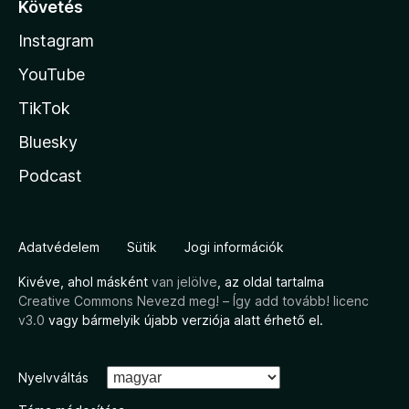
Követés
Instagram
YouTube
TikTok
Bluesky
Podcast
Adatvédelem
Sütik
Jogi információk
Kivéve, ahol másként
van jelölve
, az oldal tartalma
Creative Commons Nevezd meg! – Így add tovább! licenc
v3.0
vagy bármelyik újabb verziója alatt érhető el.
Nyelvváltás