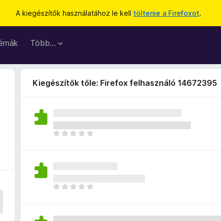
A kiegészítők használatához le kell
töltenie a Firefoxot
.
émák
Több…
Kiegészítők tőle: Firefox felhasználó 14672395
M
é
g
n
i
n
M
c
é
s
g
e
n