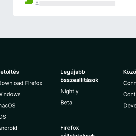
e
l
é
s
e
k
Letöltés
Legújabb
Köz
összeállítások
Download Firefox
Conn
Nightly
Windows
Cont
Beta
macOS
Deve
iOS
Firefox
Android
vállalatoknak