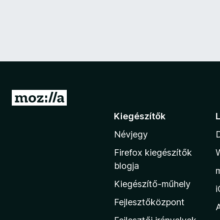
U
g
Kiegészítők
r
Névjegy
á
s
Firefox kiegészítők
a
blogja
M
Kiegészítő-műhely
o
z
Fejlesztőközpont
i