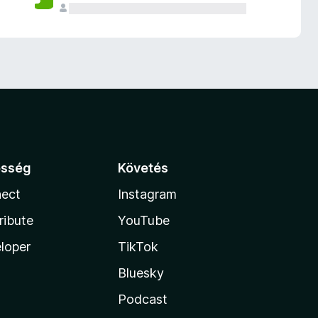
össég
Követés
ect
Instagram
ribute
YouTube
loper
TikTok
Bluesky
Podcast