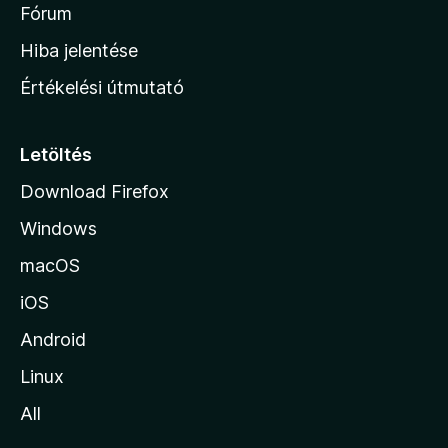
é
h
Fórum
t
s
é
o
e
Hiba jelentése
k
k
n
e
Értékelési útmutató
l
l
é
a
s
p
Letöltés
e
j
k
Download Firefox
á
Windows
r
a
macOS
iOS
Android
Linux
All