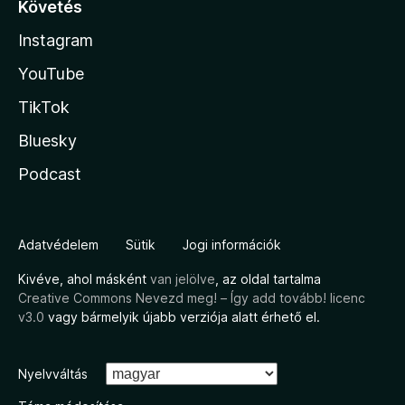
Követés
Instagram
YouTube
TikTok
Bluesky
Podcast
Adatvédelem
Sütik
Jogi információk
Kivéve, ahol másként
van jelölve
, az oldal tartalma
Creative Commons Nevezd meg! – Így add tovább! licenc
v3.0
vagy bármelyik újabb verziója alatt érhető el.
Nyelvváltás