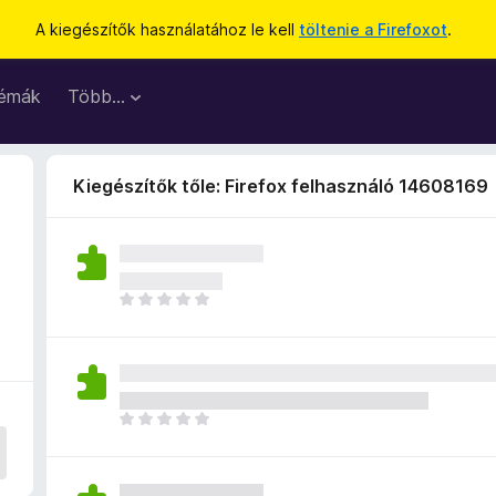
A kiegészítők használatához le kell
töltenie a Firefoxot
.
émák
Több…
Kiegészítők tőle: Firefox felhasználó 14608169
M
é
g
n
i
n
M
c
é
s
g
e
n