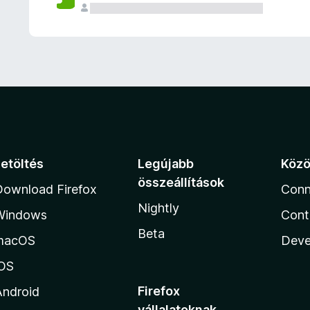
e
l
é
s
e
k
Letöltés
Legújabb
Köz
összeállítások
Download Firefox
Conn
Nightly
Windows
Cont
Beta
macOS
Deve
iOS
Firefox
Android
vállalatoknak