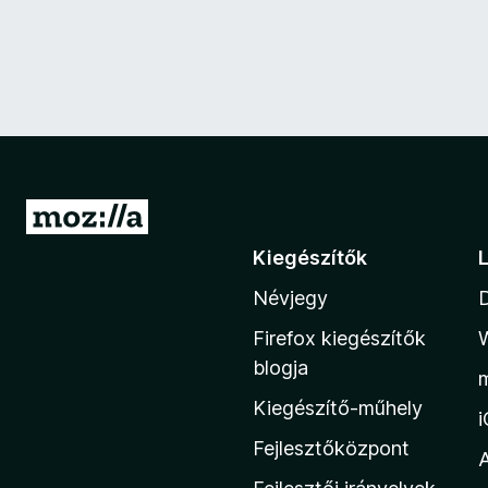
U
g
Kiegészítők
r
Névjegy
á
s
Firefox kiegészítők
a
blogja
M
Kiegészítő-műhely
o
z
Fejlesztőközpont
i