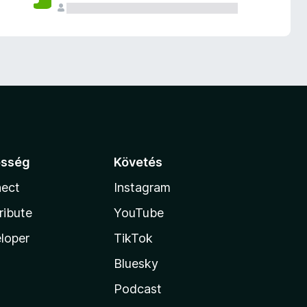
össég
Követés
ect
Instagram
ribute
YouTube
loper
TikTok
Bluesky
Podcast