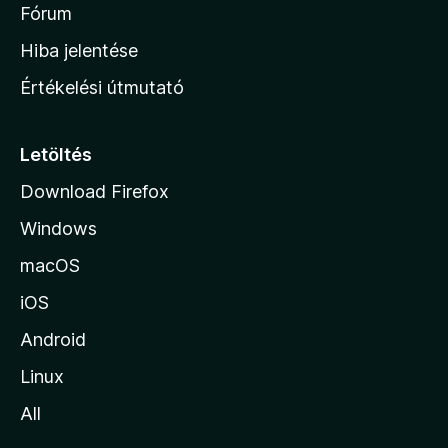
é
h
Fórum
t
s
é
o
e
Hiba jelentése
k
k
n
e
Értékelési útmutató
l
l
é
a
s
p
Letöltés
e
j
k
Download Firefox
á
Windows
r
a
macOS
iOS
Android
Linux
All