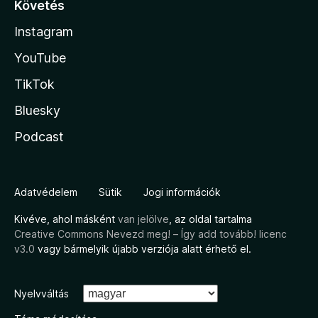
Követés
Instagram
YouTube
TikTok
Bluesky
Podcast
Adatvédelem
Sütik
Jogi információk
Kivéve, ahol másként
van jelölve
, az oldal tartalma
Creative Commons Nevezd meg! – Így add tovább! licenc
v3.0
vagy bármelyik újabb verziója alatt érhető el.
Nyelvváltás