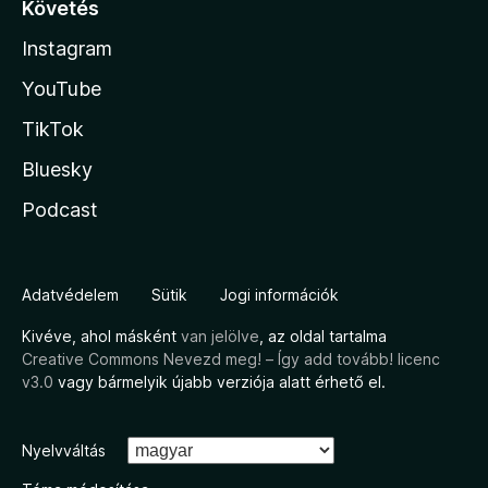
Követés
Instagram
YouTube
TikTok
Bluesky
Podcast
Adatvédelem
Sütik
Jogi információk
Kivéve, ahol másként
van jelölve
, az oldal tartalma
Creative Commons Nevezd meg! – Így add tovább! licenc
v3.0
vagy bármelyik újabb verziója alatt érhető el.
Nyelvváltás