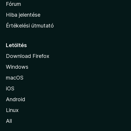
é
h
Fórum
t
s
é
o
e
Hiba jelentése
k
k
n
e
Értékelési útmutató
l
l
é
a
s
p
Letöltés
e
j
k
Download Firefox
á
Windows
r
a
macOS
iOS
Android
Linux
All