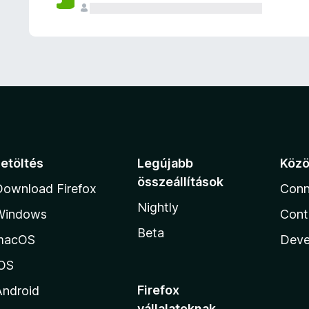
e
l
é
s
e
k
Letöltés
Legújabb
Köz
összeállítások
Download Firefox
Conn
Nightly
Windows
Cont
Beta
macOS
Deve
iOS
Firefox
Android
vállalatoknak