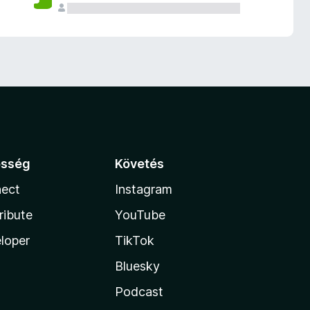
össég
Követés
ect
Instagram
ribute
YouTube
loper
TikTok
Bluesky
Podcast