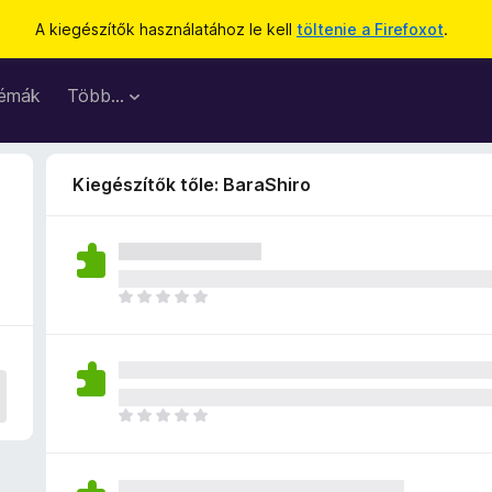
A kiegészítők használatához le kell
töltenie a Firefoxot
.
émák
Több…
Kiegészítők tőle: BaraShiro
M
é
g
n
i
n
M
c
é
s
g
e
n