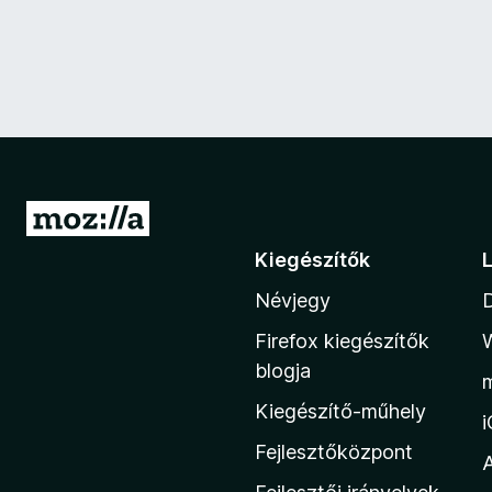
U
g
Kiegészítők
r
Névjegy
á
s
Firefox kiegészítők
a
blogja
M
Kiegészítő-műhely
o
z
Fejlesztőközpont
i