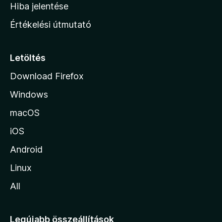
o
e
Hiba jelentése
k
k
n
e
Értékelési útmutató
l
l
é
a
s
p
Letöltés
e
j
k
Download Firefox
á
Windows
r
a
macOS
iOS
Android
Linux
All
Legújabb összeállítások