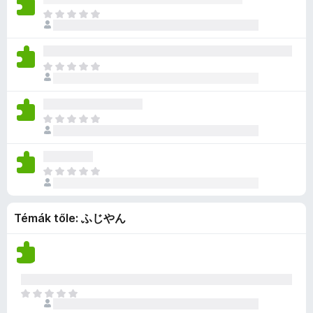
a
e
n
é
i
s
M
g
k
i
r
l
e
é
o
c
n
t
l
n
g
s
s
c
é
a
e
n
é
i
s
k
M
g
k
i
r
l
e
e
é
o
c
n
t
l
n
l
g
s
s
c
é
a
e
é
n
é
i
s
k
M
g
k
s
i
r
l
e
e
é
o
c
e
n
t
l
n
l
g
s
s
k
c
é
a
e
é
n
é
i
s
k
M
g
k
s
i
r
l
e
e
é
o
c
e
n
t
l
n
l
g
s
s
k
c
é
a
e
é
Témák tőle: ふじやん
n
é
i
s
k
g
k
s
i
r
l
e
e
o
c
e
n
t
l
n
l
s
s
k
c
é
a
e
é
é
i
s
k
g
k
s
r
l
e
e
o
M
c
e
t
l
n
l
s
é
s
k