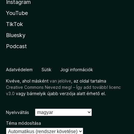
Instagram
YouTube
TikTok
Bluesky
Podcast
Adatvédelem
Sütik
Jogi információk
Kivéve, ahol másként
van jelölve
, az oldal tartalma
Creative Commons Nevezd meg! – Így add tovább! licenc
v3.0
vagy bármelyik újabb verziója alatt érhető el.
Nyelvváltás
Téma módosítása