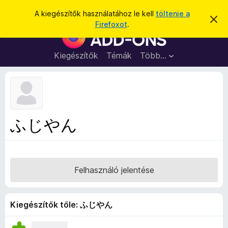
K
Bejelentkezés
A kiegészítők használatához le kell
töltenie a
É
e
Firefoxot
.
r
F
r
t
i
e
e
s
r
Kiegészítők
Témák
Több…
s
í
e
t
é
é
f
s
s
o
e
l
x
v
b
e
ふじやん
t
ö
é
n
s
e
g
é
Felhasználó jelentése
s
z
ő
Kiegészítők tőle: ふじやん
k
i