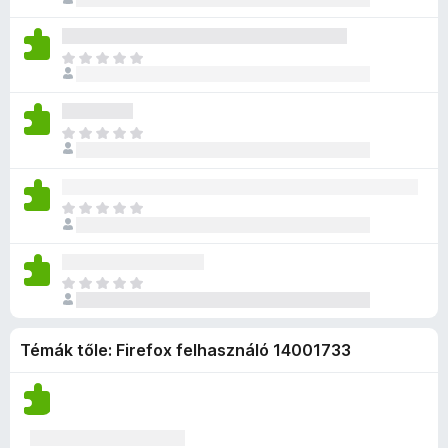
e
é
o
c
n
l
n
g
s
s
c
a
e
n
é
i
s
M
g
k
i
r
l
e
é
o
c
n
t
l
n
g
s
s
c
é
a
e
n
é
i
s
k
M
g
k
i
r
l
e
e
é
o
c
n
t
l
n
l
g
s
s
c
é
a
e
é
n
é
i
s
k
M
g
k
s
i
r
l
e
e
é
o
c
e
n
t
l
n
l
g
s
s
k
c
é
a
e
é
n
é
i
s
k
M
g
k
s
i
r
l
e
e
é
o
c
e
n
t
l
n
l
g
s
s
k
c
é
a
e
é
Témák tőle: Firefox felhasználó 14001733
n
é
i
s
k
g
k
s
i
r
l
e
e
o
c
e
n
t
l
n
l
s
s
k
c
é
a
e
é
é
i
s
k
g
k
s
r