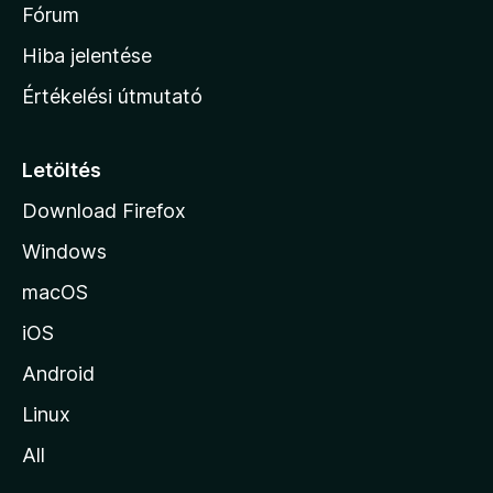
é
h
Fórum
t
s
é
o
e
Hiba jelentése
k
k
n
e
Értékelési útmutató
l
l
é
a
s
p
Letöltés
e
j
k
Download Firefox
á
Windows
r
a
macOS
iOS
Android
Linux
All