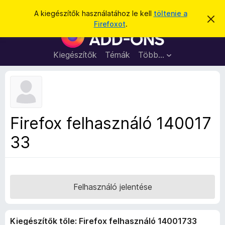
K
Bejelentkezés
A kiegészítők használatához le kell
töltenie a
É
e
Firefoxot
.
r
F
r
t
i
e
e
s
r
Kiegészítők
Témák
Több…
s
í
e
t
é
é
f
s
s
o
e
l
x
v
b
e
Firefox felhasználó 140017
t
ö
é
33
n
s
e
g
é
s
z
Felhasználó jelentése
ő
k
Kiegészítők tőle: Firefox felhasználó 14001733
i