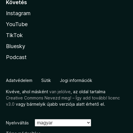
Követés
Instagram
YouTube
TikTok
Bluesky
Podcast
Adatvédelem
Sütik
Jogi információk
Kivéve, ahol másként
van jelölve
, az oldal tartalma
Creative Commons Nevezd meg! – Így add tovább! licenc
v3.0
vagy bármelyik újabb verziója alatt érhető el.
Nyelvváltás