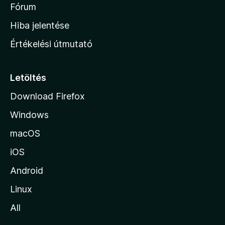
é
h
Fórum
t
s
é
o
e
Hiba jelentése
k
k
n
e
Értékelési útmutató
l
l
é
a
s
p
Letöltés
e
j
k
Download Firefox
á
Windows
r
a
macOS
iOS
Android
Linux
All