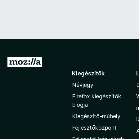
U
g
Kiegészítők
r
Névjegy
á
s
Firefox kiegészítők
a
blogja
M
Kiegészítő-műhely
o
z
Fejlesztőközpont
i