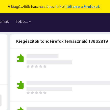
A kiegészítők használatához le kell
töltenie a Firefoxot
.
émák
Több…
Kiegészítők tőle: Firefox felhasználó 13862819
M
é
g
n
i
n
M
c
é
s
g
e
n