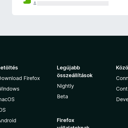
e
l
é
s
e
k
Letöltés
Legújabb
Köz
összeállítások
Download Firefox
Conn
Nightly
Windows
Cont
Beta
macOS
Deve
iOS
Firefox
Android
vállalatoknak