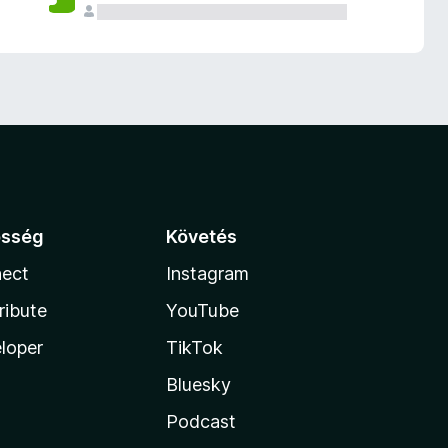
össég
Követés
ect
Instagram
ribute
YouTube
loper
TikTok
Bluesky
Podcast