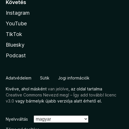
Követés
Instagram
YouTube
TikTok
Bluesky
Podcast
Adatvédelem
Sütik
Jogi információk
Kivéve, ahol másként
van jelölve
, az oldal tartalma
Creative Commons Nevezd meg! – Így add tovább! licenc
v3.0
vagy bármelyik újabb verziója alatt érhető el.
Nyelvváltás