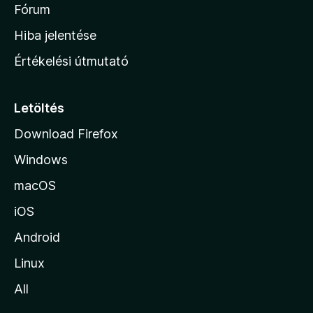
é
h
Fórum
t
s
é
o
e
Hiba jelentése
k
k
n
e
Értékelési útmutató
l
l
é
a
s
p
Letöltés
e
j
k
Download Firefox
á
Windows
r
a
macOS
iOS
Android
Linux
All