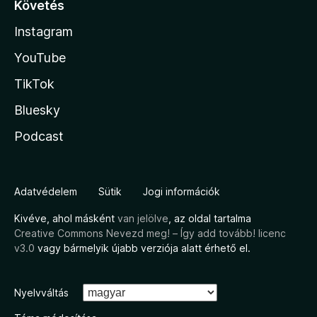
Követés
Instagram
YouTube
TikTok
Bluesky
Podcast
Adatvédelem
Sütik
Jogi információk
Kivéve, ahol másként
van jelölve
, az oldal tartalma
Creative Commons Nevezd meg! – Így add tovább! licenc
v3.0
vagy bármelyik újabb verziója alatt érhető el.
Nyelvváltás