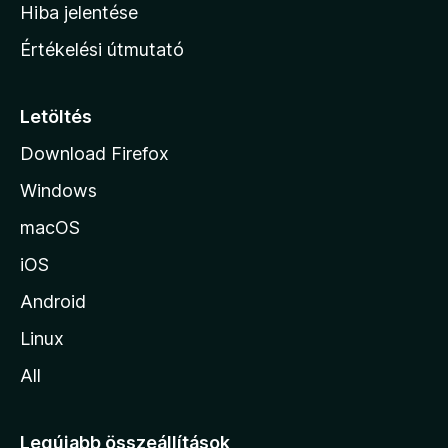
o
e
Hiba jelentése
k
k
n
e
Értékelési útmutató
l
l
é
a
s
p
Letöltés
e
j
k
Download Firefox
á
Windows
r
a
macOS
iOS
Android
Linux
All
Legújabb összeállítások