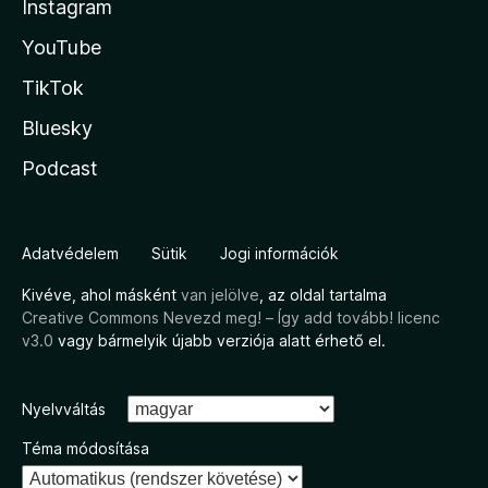
Instagram
YouTube
TikTok
Bluesky
Podcast
Adatvédelem
Sütik
Jogi információk
Kivéve, ahol másként
van jelölve
, az oldal tartalma
Creative Commons Nevezd meg! – Így add tovább! licenc
v3.0
vagy bármelyik újabb verziója alatt érhető el.
Nyelvváltás
Téma módosítása