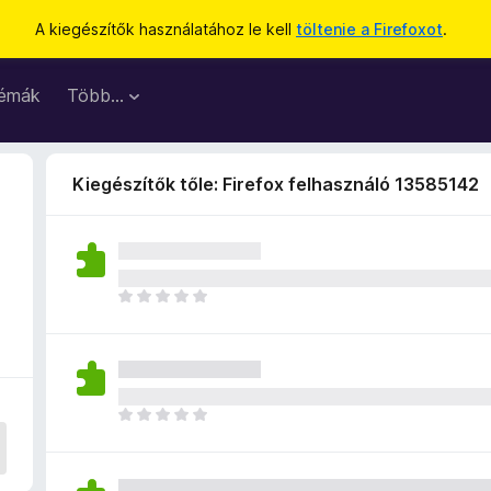
A kiegészítők használatához le kell
töltenie a Firefoxot
.
émák
Több…
Kiegészítők tőle: Firefox felhasználó 13585142
M
é
g
n
i
n
M
c
é
s
g
e
n