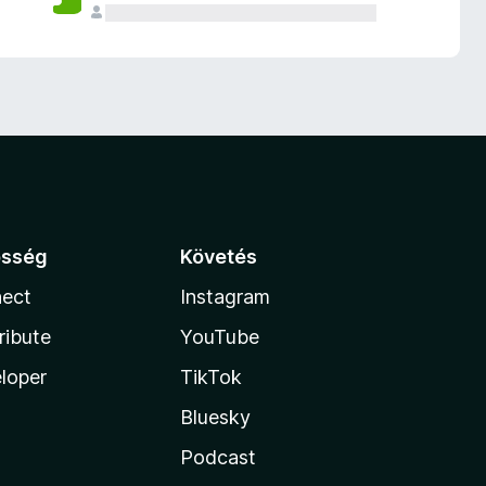
össég
Követés
ect
Instagram
ribute
YouTube
loper
TikTok
Bluesky
Podcast