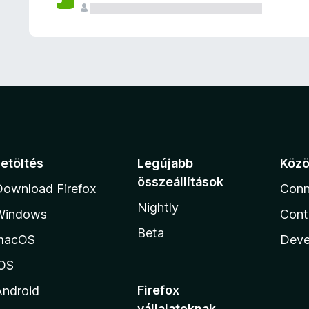
e
l
é
s
e
k
Letöltés
Legújabb
Köz
összeállítások
Download Firefox
Conn
Nightly
Windows
Cont
Beta
macOS
Deve
iOS
Firefox
Android
vállalatoknak