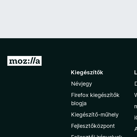
U
g
Kiegészítők
r
Névjegy
á
s
Firefox kiegészítők
a
blogja
M
Kiegészítő-műhely
o
z
Fejlesztőközpont
i