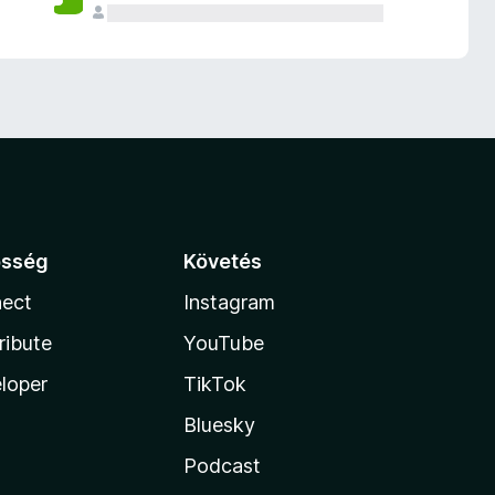
össég
Követés
ect
Instagram
ribute
YouTube
loper
TikTok
Bluesky
Podcast