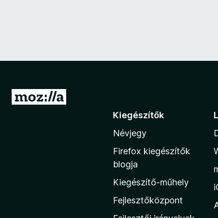
U
g
Kiegészítők
r
Névjegy
á
s
Firefox kiegészítők
a
blogja
M
Kiegészítő-műhely
o
z
Fejlesztőközpont
i