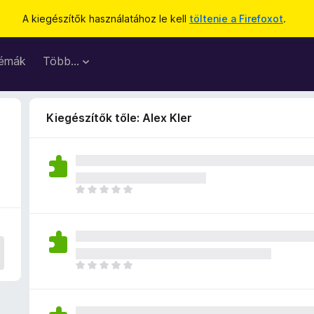
A kiegészítők használatához le kell
töltenie a Firefoxot
.
émák
Több…
Kiegészítők tőle: Alex Kler
M
é
g
n
i
n
M
c
é
s
g
e
n