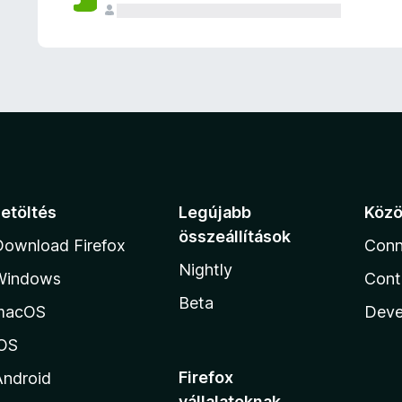
e
l
é
s
e
k
Letöltés
Legújabb
Köz
összeállítások
Download Firefox
Conn
Nightly
Windows
Cont
Beta
macOS
Deve
iOS
Firefox
Android
vállalatoknak