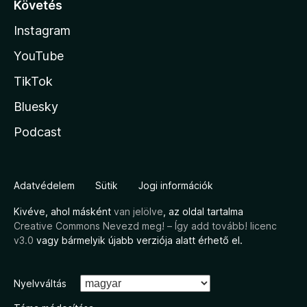
Követés
Instagram
YouTube
TikTok
Bluesky
Podcast
Adatvédelem
Sütik
Jogi információk
Kivéve, ahol másként
van jelölve
, az oldal tartalma
Creative Commons Nevezd meg! – Így add tovább! licenc
v3.0
vagy bármelyik újabb verziója alatt érhető el.
Nyelvváltás