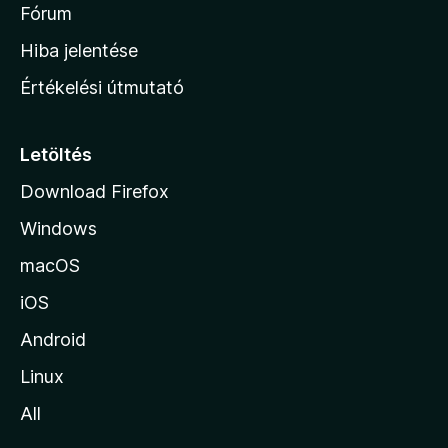
é
h
Fórum
t
s
é
o
e
Hiba jelentése
k
k
n
e
Értékelési útmutató
l
l
é
a
s
p
Letöltés
e
j
k
Download Firefox
á
Windows
r
a
macOS
iOS
Android
Linux
All