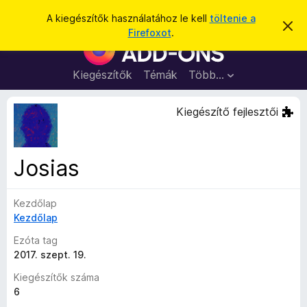
K
Bejelentkezés
A kiegészítők használatához le kell
töltenie a
É
e
Firefoxot
.
r
F
r
t
i
e
e
s
r
Kiegészítők
Témák
Több…
s
í
e
t
é
é
f
Kiegészítő fejlesztői
s
s
o
e
l
x
v
b
e
Josias
t
ö
é
n
s
e
Kezdőlap
g
Kezdőlap
é
s
Ezóta tag
z
2017. szept. 19.
ő
Kiegészítők száma
k
6
i