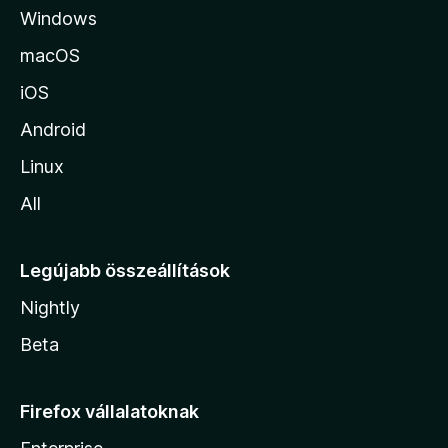
Windows
r
a
macOS
iOS
Android
Linux
All
Legújabb összeállítások
Nightly
Beta
Firefox vállalatoknak