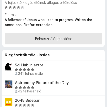
A fejlesztő kiegészítőinek átlagos értékelése
e
C
g
s
Életrajz
é
i
A follower of Jesus who likes to program. Writes the
s
l
occasional Firefox extension.
z
l
a
í
g
Felhasználó jelentése
t
o
ő
s
k
é
Kiegészítők tőle: Josias
r
t
Sci Hub Injector
é
C
k
241 felhasználó
s
e
i
Astronomy Picture of the Day
l
l
é
C
l
42 felhasználó
s
s
a
:
i
2048 Sidebar
g
4
l
o
C