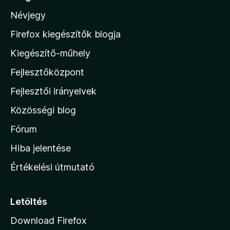
s
l
4
é
Névjegy
é
a
/
k
s
M
5
e
Firefox kiegészítők blogja
:
l
o
4
Kiegészítő-műhely
é
,
z
s
3
Fejlesztőközpont
i
:
/
3
l
Fejlesztői irányelvek
5
/
l
5
Közösségi blog
a
h
Fórum
o
Hiba jelentése
n
Értékelési útmutató
l
a
p
Letöltés
j
Download Firefox
á