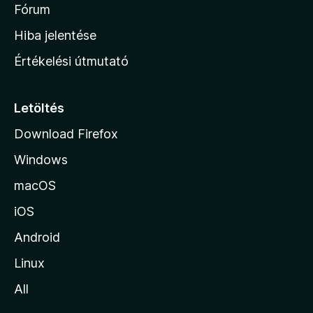
é
h
Fórum
t
s
é
o
e
Hiba jelentése
k
k
n
e
Értékelési útmutató
l
l
é
a
s
p
Letöltés
e
j
k
Download Firefox
á
Windows
r
a
macOS
iOS
Android
Linux
All