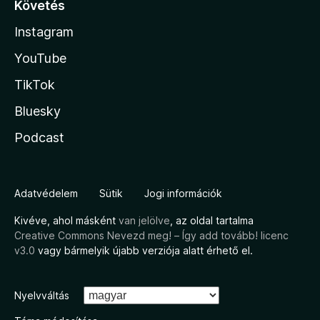
Követés
Instagram
YouTube
TikTok
Bluesky
Podcast
Adatvédelem
Sütik
Jogi információk
Kivéve, ahol másként
van jelölve
, az oldal tartalma
Creative Commons Nevezd meg! – Így add tovább! licenc
v3.0
vagy bármelyik újabb verziója alatt érhető el.
Nyelvváltás