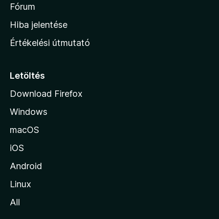
é
h
Fórum
t
s
é
o
e
Hiba jelentése
k
k
n
e
Értékelési útmutató
l
l
é
a
s
p
Letöltés
e
j
k
Download Firefox
á
Windows
r
a
macOS
iOS
Android
Linux
All