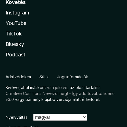
Követés
Instagram
YouTube
TikTok
Bluesky
Podcast
Adatvédelem
Sütik
Jogi információk
Kivéve, ahol másként
van jelölve
, az oldal tartalma
Creative Commons Nevezd meg! – Így add tovább! licenc
v3.0
vagy bármelyik újabb verziója alatt érhető el.
Nyelvváltás