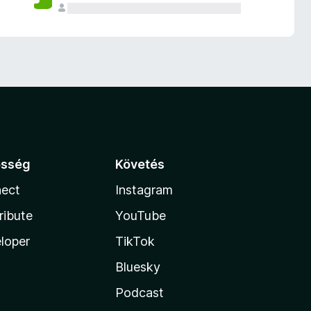
össég
Követés
ect
Instagram
ribute
YouTube
loper
TikTok
Bluesky
Podcast