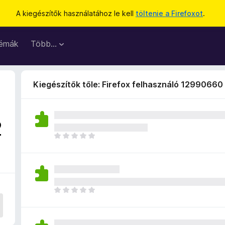
A kiegészítők használatához le kell
töltenie a Firefoxot
.
émák
Több…
Kiegészítők tőle: Firefox felhasználó 12990660
2
M
é
g
n
i
n
M
c
é
s
g
e
n