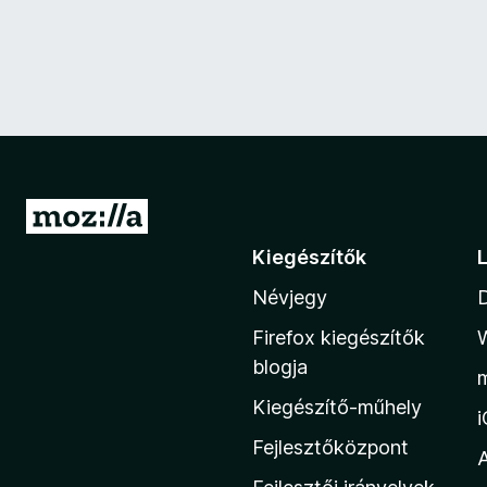
U
g
Kiegészítők
r
Névjegy
á
s
Firefox kiegészítők
a
blogja
M
Kiegészítő-műhely
o
z
Fejlesztőközpont
i