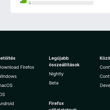
e
l
é
s
e
k
Letöltés
Legújabb
Köz
összeállítások
Download Firefox
Conn
Nightly
Windows
Cont
Beta
macOS
Deve
iOS
Firefox
Android
vállalatoknak