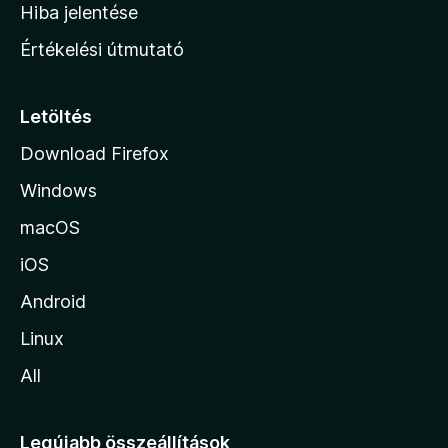
o
e
Hiba jelentése
k
k
n
e
Értékelési útmutató
l
l
é
a
s
p
Letöltés
e
j
k
Download Firefox
á
Windows
r
a
macOS
iOS
Android
Linux
All
Legújabb összeállítások