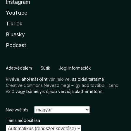
Instagram
YouTube
TikTok
Bluesky
Podcast
Adatvédelem
Sütik
Jogi információk
Kivéve, ahol másként
van jelölve
, az oldal tartalma
Creative Commons Nevezd meg! – Így add tovább! licenc
v3.0
vagy bármelyik újabb verziója alatt érhető el.
Nyelvváltás
Téma módosítása