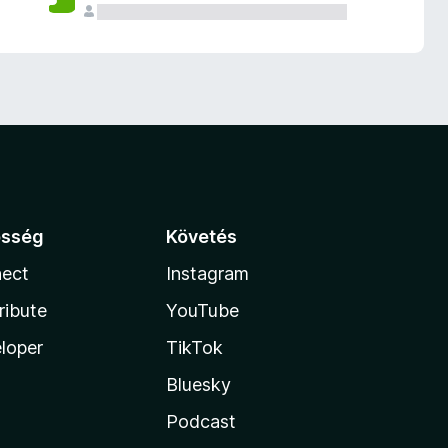
össég
Követés
ect
Instagram
ribute
YouTube
loper
TikTok
Bluesky
Podcast