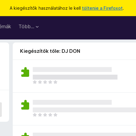
A kiegészítők használatához le kell
töltenie a Firefoxot
.
émák
Több…
Kiegészítők tőle: DJ DON
M
é
g
n
i
n
M
c
é
s
g
e
n