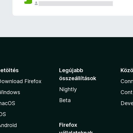
e
l
é
s
e
k
Letöltés
Legújabb
Köz
összeállítások
Download Firefox
Conn
Nightly
Windows
Cont
Beta
macOS
Deve
iOS
Firefox
Android
vállalatoknak