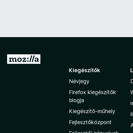
U
g
Kiegészítők
r
Névjegy
á
s
Firefox kiegészítők
a
blogja
M
Kiegészítő-műhely
o
z
Fejlesztőközpont
i