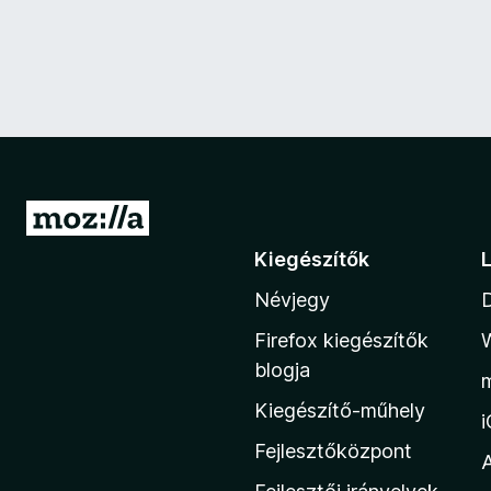
U
g
Kiegészítők
r
Névjegy
á
s
Firefox kiegészítők
a
blogja
M
Kiegészítő-műhely
o
z
Fejlesztőközpont
i