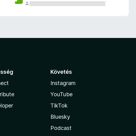
össég
Követés
ect
Instagram
ribute
YouTube
loper
TikTok
Bluesky
Podcast