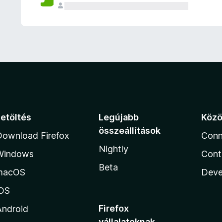
e
l
é
s
e
k
Letöltés
Legújabb
Köz
összeállítások
Download Firefox
Conn
Nightly
Windows
Cont
Beta
macOS
Deve
iOS
Firefox
Android
vállalatoknak