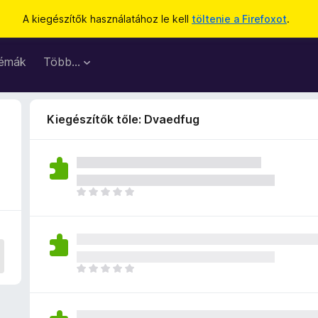
A kiegészítők használatához le kell
töltenie a Firefoxot
.
émák
Több…
Kiegészítők tőle: Dvaedfug
M
é
g
n
i
n
M
c
é
s
g
e
n