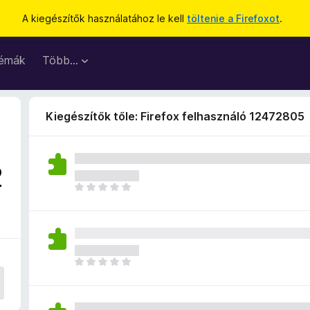
A kiegészítők használatához le kell
töltenie a Firefoxot
.
émák
Több…
Kiegészítők tőle: Firefox felhasználó 12472805
2
M
é
g
n
i
n
M
c
é
s
g
e
n