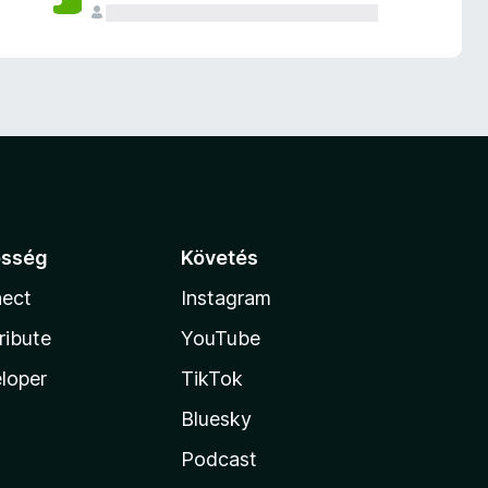
össég
Követés
ect
Instagram
ribute
YouTube
loper
TikTok
Bluesky
Podcast