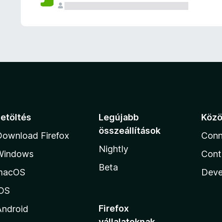
e
l
é
s
e
k
Letöltés
Legújabb
Köz
összeállítások
Download Firefox
Conn
Nightly
Windows
Cont
Beta
macOS
Deve
iOS
Firefox
Android
vállalatoknak