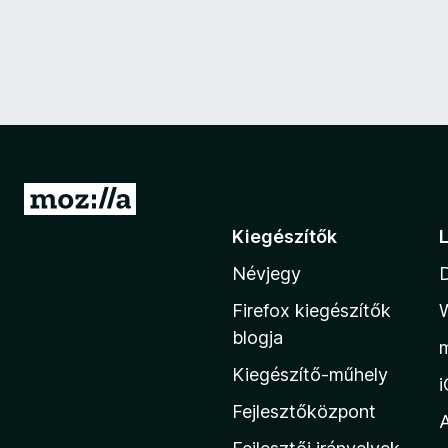
U
g
Kiegészítők
r
Névjegy
á
s
Firefox kiegészítők
a
blogja
M
Kiegészítő-műhely
o
z
Fejlesztőközpont
i