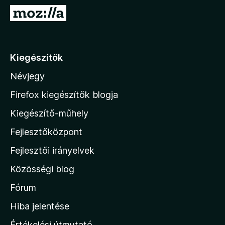
e
U
g
g
é
r
s
á
Kiegészítők
z
s
í
Névjegy
a
t
M
ő
Firefox kiegészítők blogja
k
o
Kiegészítő-műhely
z
Fejlesztőközpont
i
l
Fejlesztői irányelvek
l
Közösségi blog
a
h
Fórum
o
Hiba jelentése
n
Értékelési útmutató