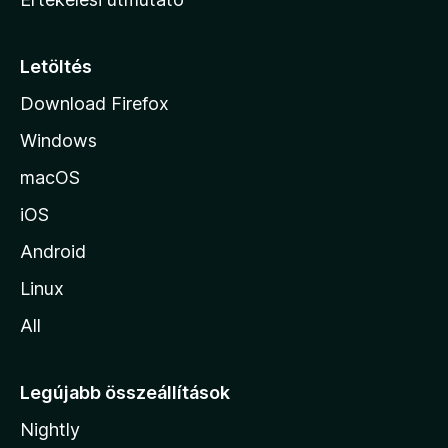
l
a
p
Letöltés
j
Download Firefox
á
Windows
r
a
macOS
iOS
Android
Linux
All
Legújabb összeállítások
Nightly