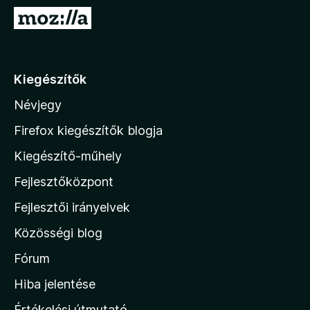
e
U
g
g
é
r
s
á
Kiegészítők
z
s
í
Névjegy
a
t
M
ő
Firefox kiegészítők blogja
k
o
Kiegészítő-műhely
z
Fejlesztőközpont
i
l
Fejlesztői irányelvek
l
Közösségi blog
a
h
Fórum
o
Hiba jelentése
n
Értékelési útmutató