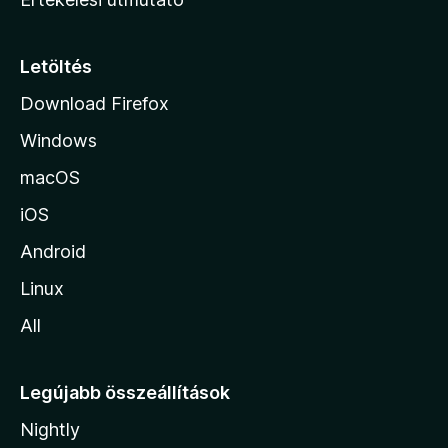
l
a
p
Letöltés
j
Download Firefox
á
Windows
r
a
macOS
iOS
Android
Linux
All
Legújabb összeállítások
Nightly