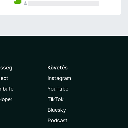
össég
Követés
ect
Instagram
ribute
YouTube
loper
TikTok
Bluesky
Podcast