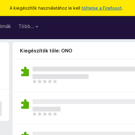
A kiegészítők használatához le kell
töltenie a Firefoxot
.
émák
Több…
Kiegészítők tőle: ONO
M
é
g
n
i
n
M
c
é
s
g
e
n