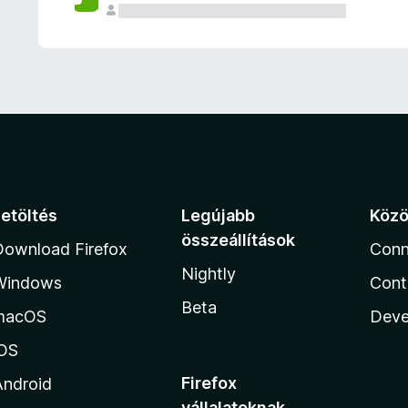
e
l
é
s
e
k
Letöltés
Legújabb
Köz
összeállítások
Download Firefox
Conn
Nightly
Windows
Cont
Beta
macOS
Deve
iOS
Firefox
Android
vállalatoknak