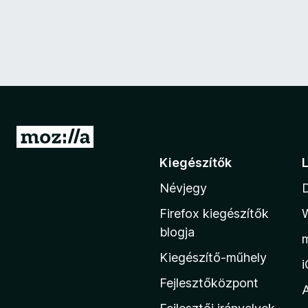
U
g
Kiegészítők
r
Névjegy
á
s
Firefox kiegészítők
a
blogja
M
Kiegészítő-műhely
o
z
Fejlesztőközpont
i