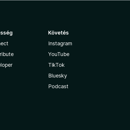
össég
Követés
ect
Instagram
ribute
YouTube
loper
TikTok
Bluesky
Podcast