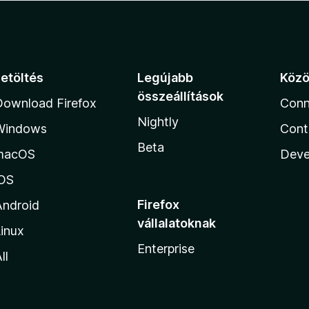
Letöltés
Legújabb
Köz
összeállítások
Download Firefox
Conn
Nightly
Windows
Cont
Beta
macOS
Deve
iOS
Firefox
Android
vállalatoknak
inux
Enterprise
ll