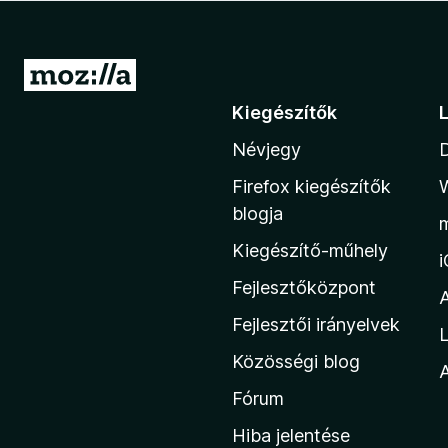
e
g
é
U
s
g
Kiegészítők
z
r
í
Névjegy
á
t
s
ő
Firefox kiegészítők
a
k
blogja
M
Kiegészítő-műhely
o
z
Fejlesztőközpont
i
Fejlesztői irányelvek
L
l
Közösségi blog
l
A
a
Fórum
h
Hiba jelentése