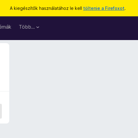
A kiegészítők használatához le kell
töltenie a Firefoxot
.
émák
Több…