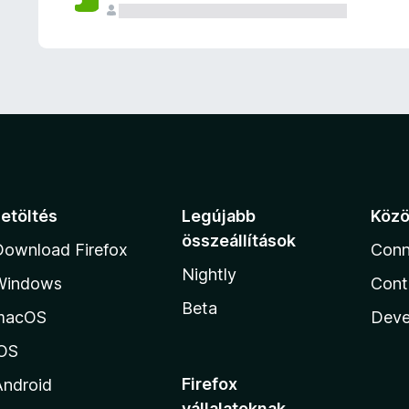
e
l
é
s
e
k
Letöltés
Legújabb
Köz
összeállítások
Download Firefox
Conn
Nightly
Windows
Cont
Beta
macOS
Deve
iOS
Firefox
Android
vállalatoknak