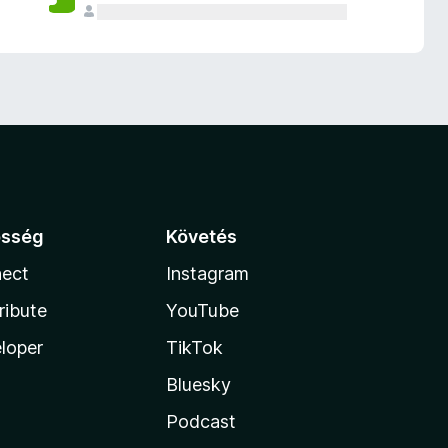
össég
Követés
ect
Instagram
ribute
YouTube
loper
TikTok
Bluesky
Podcast