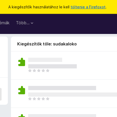
A kiegészítők használatához le kell
töltenie a Firefoxot
.
émák
Több…
Kiegészítők tőle: sudakaloko
M
é
g
n
i
n
M
c
é
s
g
e
n