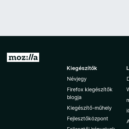
U
g
Kiegészítők
r
Névjegy
á
s
Firefox kiegészítők
a
blogja
M
Kiegészítő-műhely
o
z
Fejlesztőközpont
i