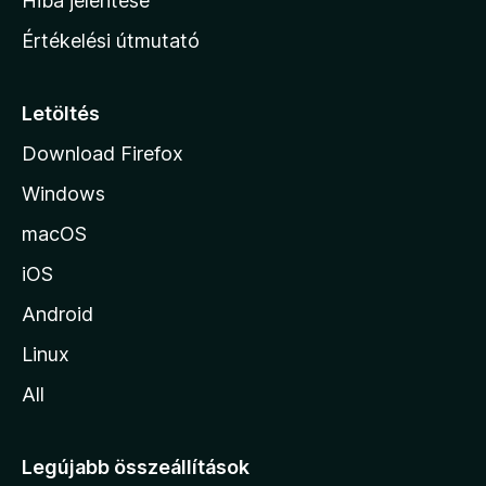
Hiba jelentése
n
Értékelési útmutató
l
a
p
Letöltés
j
Download Firefox
á
Windows
r
a
macOS
iOS
Android
Linux
All
Legújabb összeállítások