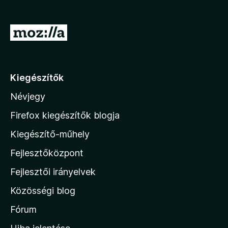
e
g
U
é
g
s
r
z
í
á
Kiegészítők
t
s
ő
Névjegy
a
k
M
Firefox kiegészítők blogja
o
Kiegészítő-műhely
z
Fejlesztőközpont
i
l
Fejlesztői irányelvek
l
Közösségi blog
a
h
Fórum
o