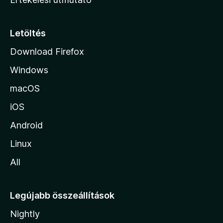
l
a
p
Letöltés
j
Download Firefox
á
Windows
r
a
macOS
iOS
Android
Linux
All
Legújabb összeállítások
Nightly