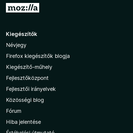
e
U
g
g
é
r
s
á
Kiegészítők
z
s
í
Névjegy
a
t
M
ő
Firefox kiegészítők blogja
k
o
Kiegészítő-műhely
z
Fejlesztőközpont
i
l
Fejlesztői irányelvek
l
Közösségi blog
a
h
Fórum
o
Hiba jelentése
n
Értékelési útmutató