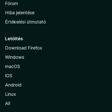
é
h
Fórum
t
s
é
o
e
Hiba jelentése
k
k
n
e
Értékelési útmutató
l
l
é
a
s
p
Letöltés
e
j
k
Download Firefox
á
Windows
r
a
macOS
iOS
Android
Linux
All