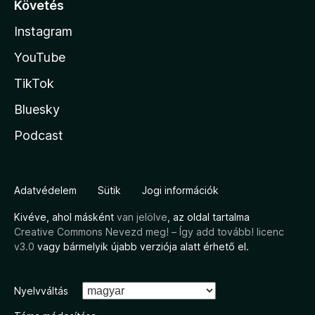
Követés
Instagram
YouTube
TikTok
Bluesky
Podcast
Adatvédelem
Sütik
Jogi információk
Kivéve, ahol másként
van jelölve
, az oldal tartalma
Creative Commons Nevezd meg! – Így add tovább! licenc
v3.0
vagy bármelyik újabb verziója alatt érhető el.
Nyelvváltás