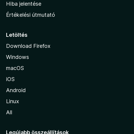
o
e
Hiba jelentése
k
k
n
e
Értékelési útmutató
l
l
é
a
s
p
Letöltés
e
j
k
Download Firefox
á
Windows
r
a
macOS
iOS
Android
Linux
All
Legújabb összeállítások