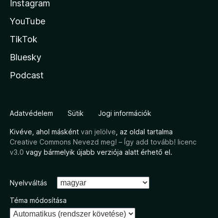
Instagram
YouTube
TikTok
Bluesky
Podcast
Adatvédelem
Sütik
Jogi információk
Kivéve, ahol másként
van jelölve
, az oldal tartalma
Creative Commons Nevezd meg! – Így add tovább! licenc
v3.0
vagy bármelyik újabb verziója alatt érhető el.
Nyelvváltás
Téma módosítása