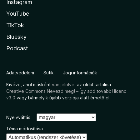
Instagram
YouTube
TikTok
Bluesky
Podcast
Adatvédelem
Sütik
Jogi információk
Kivéve, ahol másként
van jelölve
, az oldal tartalma
Creative Commons Nevezd meg! – Így add tovább! licenc
v3.0
vagy bármelyik újabb verziója alatt érhető el.
Nyelvváltás
Téma módosítása