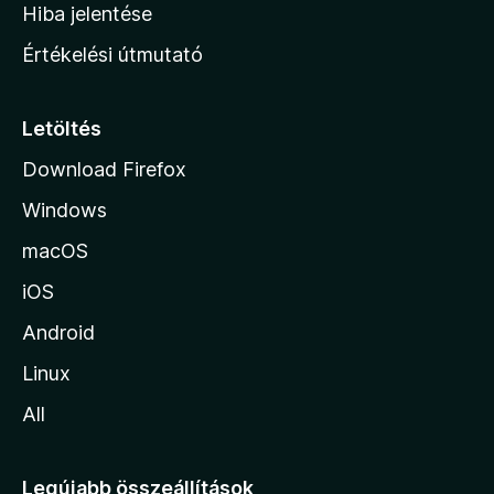
o
e
Hiba jelentése
k
k
n
e
Értékelési útmutató
l
l
é
a
s
p
Letöltés
e
j
k
Download Firefox
á
Windows
r
a
macOS
iOS
Android
Linux
All
Legújabb összeállítások