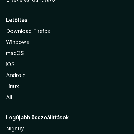
l
a
p
Letöltés
j
Download Firefox
á
Windows
r
a
macOS
iOS
Android
Linux
All
Legújabb összeállítások
Nightly