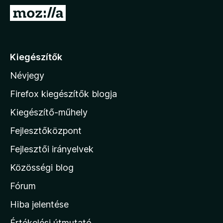
e
U
g
g
é
r
s
á
Kiegészítők
z
s
í
Névjegy
a
t
M
ő
Firefox kiegészítők blogja
k
o
Kiegészítő-műhely
z
Fejlesztőközpont
i
l
Fejlesztői irányelvek
l
Közösségi blog
a
h
Fórum
o
Hiba jelentése
n
Értékelési útmutató