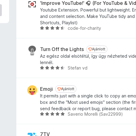
l
'Improve YouTube!' 🎧 (For YouTube & Vi
l
Youtube Extension. Powerful but lightweight. E
a
and content selection. Make YouTube tidy and sm
g
Shortcuts, Playlist)
o
code-for-charity
C
s
s
é
i
r
l
Turn Off the Lights
Ajánlott
Ajánlott
t
l
Az egész oldal elsötétül, így úgy nézheted vi
é
a
lennél.
k
g
Stefan vd
C
e
o
s
l
s
i
é
é
l
Emoji
Ajánlott
Ajánlott
s
r
l
It permits just with a single click to copy an emo
:
t
a
box and the "Most used emojis" section (the firs
4
é
g
send feedback or report bug, please contact 
,
k
o
Saverio Morelli (Sav22999)
C
5
e
s
s
/
l
é
i
5
é
r
l
7TV