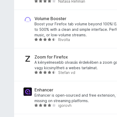
Natasa Rehman
4
k
s
C
,
e
é
s
4
l
r
i
/
é
t
l
Volume Booster
5
s
é
l
Boost your Firefox tab volume beyond 100%! Ea
:
k
a
to 500% with a clean and simple interface. Perf
1
e
g
music, or low-volume streams.
Rivolta
,
l
o
C
7
é
s
s
/
s
é
i
5
:
r
l
Zoom for Firefox
3
t
l
A kényelmesebb olvasás érdekében a zoom go
/
é
a
vagy kicsinyítheti a webes tartalmat.
Stefan vd
5
k
g
C
e
o
s
l
s
i
é
é
l
Enhancer
s
r
l
Enhancer is open-sourced and free extension, 
:
t
a
missing on streaming platforms.
igorovh
3
é
g
C
,
k
o
s
9
e
s
i