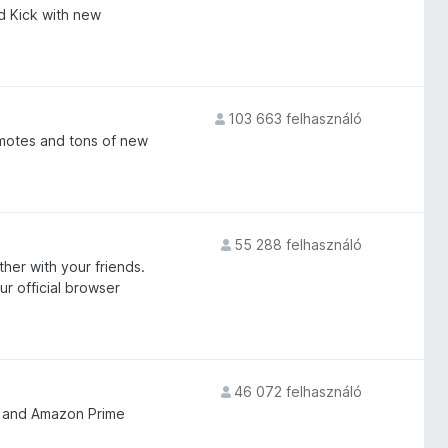
d Kick with new
103 663 felhasználó
motes and tons of new
55 288 felhasználó
er with your friends.
r official browser
46 072 felhasználó
O, and Amazon Prime