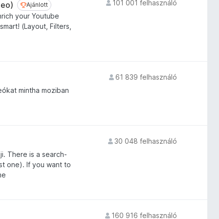
101 001 felhasználó
deo)
Ajánlott
Ajánlott
nrich your Youtube
art! (Layout, Filters,
61 839 felhasználó
deókat mintha moziban
30 048 felhasználó
ji. There is a search-
t one). If you want to
me
160 916 felhasználó