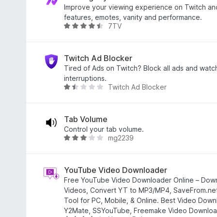
,
l
é
l
Improve your viewing experience on Twitch a
4
é
r
a
features, emotes, vanity and performance.
7TV
/
s
t
g
C
5
:
é
o
s
3
k
s
i
/
e
é
l
Twitch Ad Blocker
5
l
r
l
Tired of Ads on Twitch? Block all ads and watc
é
t
a
interruptions.
Twitch Ad Blocker
s
é
g
C
:
k
o
s
4
e
s
i
,
l
é
l
Tab Volume
9
é
r
l
Control your tab volume.
mg2239
/
s
t
a
C
5
:
é
g
s
3
k
o
i
,
e
s
l
YouTube Video Downloader
8
l
é
l
Free YouTube Video Downloader Online – Dow
/
é
r
a
Videos, Convert YT to MP3/MP4, SaveFrom.net 
5
s
t
g
Tool for PC, Mobile, & Online. Best Video Dow
:
é
o
Y2Mate, SSYouTube, Freemake Video Download