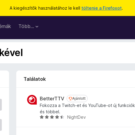
A kiegészítők használatához le kell
töltenie a Firefoxot
.
émák
Több…
mkével
Találatok
BetterTTV
Ajánlott
Ajánlott
Fokozza a Twitch-et és YouTube-ot új funkciókk
és többel.
NightDev
C
s
i