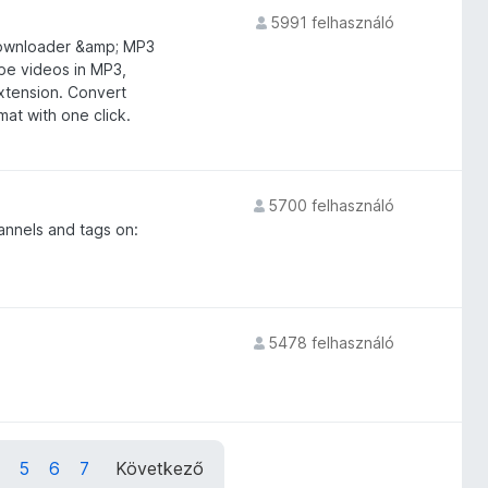
5991 felhasználó
ownloader &amp; MP3
be videos in MP3,
extension. Convert
at with one click.
5700 felhasználó
annels and tags on:
5478 felhasználó
5
6
7
Következő