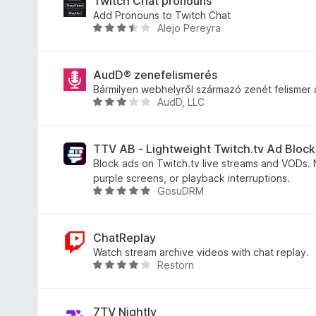
Twitch Chat pronouns
/
l
r
l
Add Pronouns to Twitch Chat
Alejo Pereyra
5
é
t
a
C
s
é
g
s
:
k
o
i
4
e
s
l
AudD® zenefelismerés
,
l
é
l
Bármilyen webhelyről származó zenét felismer
AudD, LLC
8
é
r
a
C
/
s
t
g
s
5
:
é
o
i
4
k
s
l
TTV AB - Lightweight Twitch.tv Ad Block
,
e
é
l
Block ads on Twitch.tv live streams and VODs. No
3
l
r
a
purple screens, or playback interruptions.
GosuDRM
/
é
t
g
C
5
s
é
o
s
:
k
s
i
4
e
é
l
ChatReplay
,
l
r
l
Watch stream archive videos with chat replay.
Restorn
4
é
t
a
C
/
s
é
g
s
5
:
k
o
i
3
e
s
l
7TV Nightly