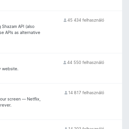
45 434 felhasználó
g Shazam API (also
 APIs as alternative
44 550 felhasználó
v website.
14 817 felhasználó
our screen — Netflix,
rever.
14 203 felhasználó