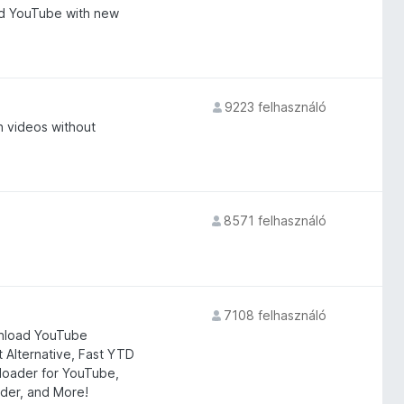
nd YouTube with new
9223 felhasználó
h videos without
8571 felhasználó
7108 felhasználó
nload YouTube
Alternative, Fast YTD
nloader for YouTube,
er, and More!