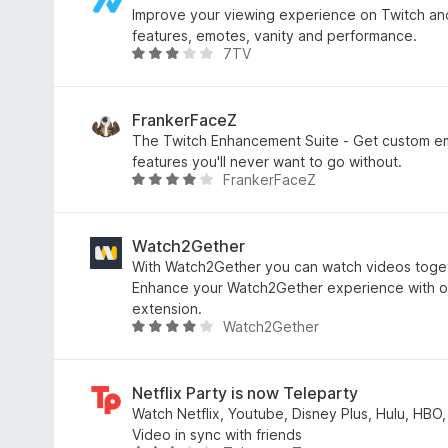
s
t
l
Improve your viewing experience on Twitch an
:
é
a
features, emotes, vanity and performance.
4
k
7TV
g
C
,
e
o
s
3
l
s
i
/
é
é
l
FrankerFaceZ
5
s
r
l
The Twitch Enhancement Suite - Get custom e
:
t
a
features you'll never want to go without.
4
FrankerFaceZ
é
g
C
,
k
o
s
6
e
s
i
/
l
é
l
Watch2Gether
5
é
r
l
With Watch2Gether you can watch videos togeth
s
t
a
Enhance your Watch2Gether experience with ou
:
é
g
extension.
Watch2Gether
4
k
o
C
,
e
s
s
8
l
é
i
/
é
r
l
Netflix Party is now Teleparty
5
s
t
l
Watch Netflix, Youtube, Disney Plus, Hulu, HB
:
é
a
Video in sync with friends