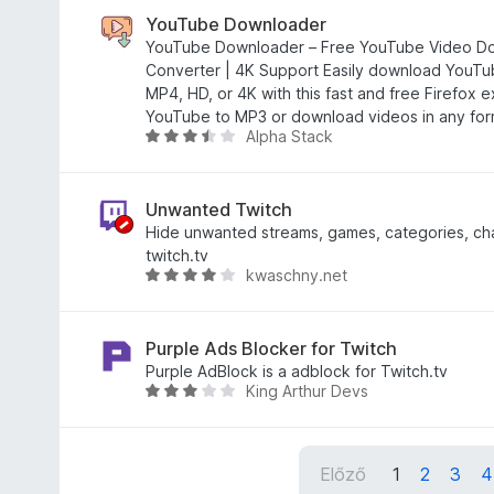
/
l
é
l
YouTube Downloader
5
é
r
l
YouTube Downloader – Free YouTube Video D
s
t
a
Converter | 4K Support Easily download YouTu
:
é
g
MP4, HD, or 4K with this fast and free Firefox 
4
k
o
YouTube to MP3 or download videos in any form
Alpha Stack
,
e
s
C
3
l
é
s
/
é
r
i
5
s
t
l
Unwanted Twitch
:
é
l
Hide unwanted streams, games, categories, ch
4
k
a
twitch.tv
kwaschny.net
,
e
g
C
4
l
o
s
/
é
s
i
5
s
é
l
Purple Ads Blocker for Twitch
:
r
l
Purple AdBlock is a adblock for Twitch.tv
King Arthur Devs
3
t
a
C
,
é
g
s
8
k
o
i
/
e
s
l
Előző
1
2
3
4
5
l
é
l