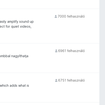
7000 felhasználó
sily amplify sound up
ect for quiet videos,
6961 felhasználó
mbbal nagyíthatja
6751 felhasználó
which adds what is