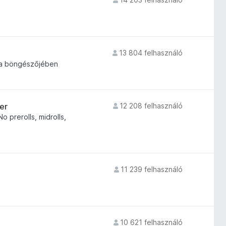
13 804 felhasználó
 a böngészőjében
er
12 208 felhasználó
 prerolls, midrolls,
11 239 felhasználó
10 621 felhasználó