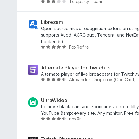
Teleparty Team
3
k
g
C
,
e
o
s
2
l
s
i
/
é
é
l
Librezam
5
s
r
l
Open-source music recognition extension usin
:
t
a
supports Audd, ACRCloud, Tencent, and NetEase
4
é
g
backends)
FoxRefire
,
k
o
C
2
e
s
s
/
l
é
i
5
é
r
l
Alternate Player for Twitch.tv
s
t
l
Alternate player of live broadcasts for Twitch.t
Alexander Choporov (CoolCmd)
:
é
a
C
4
k
g
s
,
e
o
i
1
l
s
l
UltraWideo
/
é
é
l
Remove black bars and zoom any video to fill y
5
s
r
a
YouTube &amp; every site. Any monitor. Free fo
nnx0r
:
t
g
C
3
é
o
s
,
k
s
i
1
e
é
l