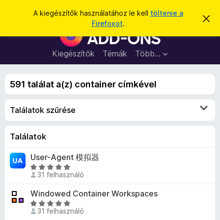
K
Bejelentkezés
A kiegészítők használatához le kell
töltenie a
É
e
Firefoxot
.
r
F
r
t
i
e
e
s
r
Kiegészítők
Témák
Több…
s
í
e
t
é
é
f
s
s
591 találat a(z) container címkével
o
e
l
x
v
Találatok szűrése
b
e
t
ö
é
n
Találatok
s
e
g
User-Agent 模拟器
é
C
s
31 felhasználó
s
z
i
Windowed Container Workspaces
ő
l
C
k
l
31 felhasználó
s
i
a