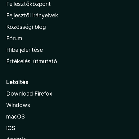
r
s
Fejlesztőközpont
i
t
e
l
é
Fejlesztői irányelvek
k
l
k
Közösségi blog
e
a
l
h
Fórum
é
o
s
Hiba jelentése
e
n
k
Értékelési útmutató
l
a
p
Letöltés
j
Download Firefox
á
Windows
r
a
macOS
iOS