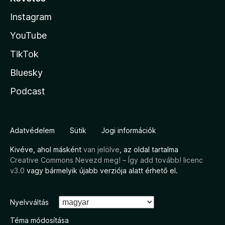
Instagram
YouTube
TikTok
Bluesky
Podcast
Adatvédelem
Sütik
Jogi információk
Kivéve, ahol másként
van jelölve
, az oldal tartalma
Creative Commons Nevezd meg! – Így add tovább! licenc
v3.0
vagy bármelyik újabb verziója alatt érhető el.
Nyelvváltás
Téma módosítása