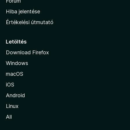
h
Fórum
o
Hiba jelentése
n
Értékelési útmutató
l
a
p
Letöltés
j
Download Firefox
á
Windows
r
a
macOS
iOS
Android
Linux
All