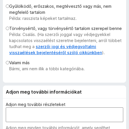
e
Gyűlölködő, erőszakos, megtévesztő vagy más, nem
g
megfelelő tartalom
Példa: rasszista képeket tartalmaz.
é
s
Törvénysértő, vagy törvénysértő tartalom szerepel benne
z
Példa: Csalás. (Ha szerzői joggal vagy védjegyekkel
í
kapcsolatos visszaélést szeretne bejelenteni, arról többet
t
tudhat meg a
szerzői jogi és védjegyoltalmi
visszaélések bejelentéséről szóló cikkünkben
).
ő
k
Valami más
Bármi, ami nem illik a többi kategóriába.
Adjon meg további információkat
Adjon meg további részleteket
Adjon meg minden további információt, amely segíthet