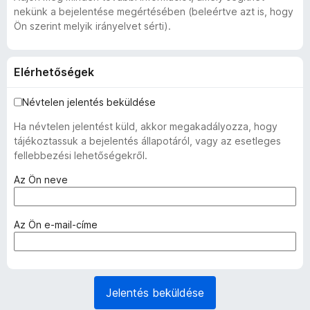
nekünk a bejelentése megértésében (beleértve azt is, hogy
Ön szerint melyik irányelvet sérti).
Elérhetőségek
Névtelen jelentés beküldése
Ha névtelen jelentést küld, akkor megakadályozza, hogy
tájékoztassuk a bejelentés állapotáról, vagy az esetleges
fellebbezési lehetőségekről.
(
Az Ön neve
k
ö
t
(
Az Ön e-mail-címe
e
k
l
ö
e
t
z
e
Jelentés beküldése
ő
l
)