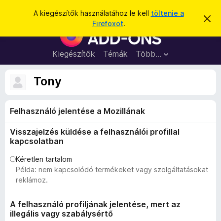
K
Bejelentkezés
A kiegészítők használatához le kell
töltenie a
É
e
Firefoxot
.
r
F
r
t
i
e
e
s
r
Kiegészítők
Témák
Több…
s
í
e
t
é
é
f
Tony
s
s
o
e
l
x
v
Felhasználó jelentése a Mozillának
b
e
t
ö
é
Visszajelzés küldése a felhasználói profillal
n
s
kapcsolatban
e
g
é
Kéretlen tartalom
Példa: nem kapcsolódó termékeket vagy szolgáltatásokat
s
reklámoz.
z
ő
A felhasználó profiljának jelentése, mert az
k
illegális vagy szabálysértő
i