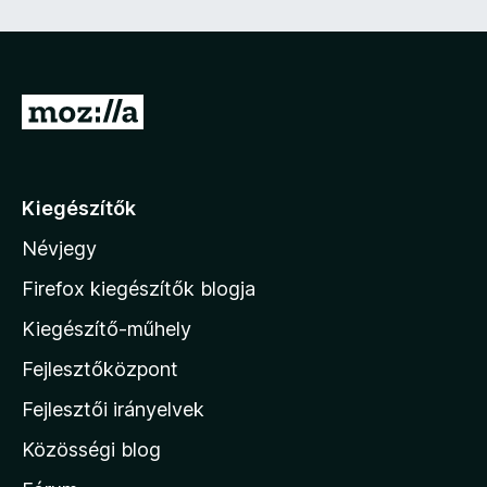
e
z
ő
)
U
g
r
á
Kiegészítők
s
Névjegy
a
M
Firefox kiegészítők blogja
o
Kiegészítő-műhely
z
Fejlesztőközpont
i
l
Fejlesztői irányelvek
l
Közösségi blog
a