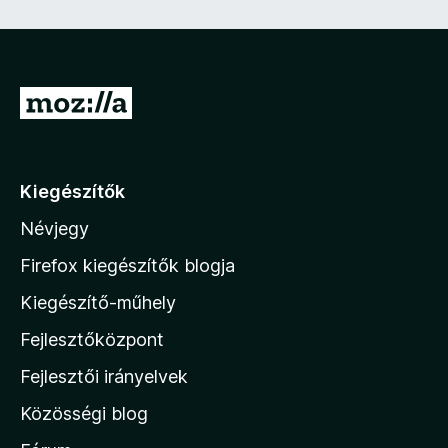
e
z
ő
)
U
g
r
á
Kiegészítők
s
Névjegy
a
M
Firefox kiegészítők blogja
o
Kiegészítő-műhely
z
Fejlesztőközpont
i
l
Fejlesztői irányelvek
l
Közösségi blog
a