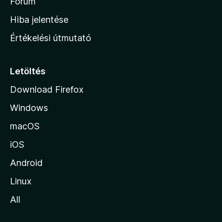
h
Fórum
o
Hiba jelentése
n
Értékelési útmutató
l
a
p
Letöltés
j
Download Firefox
á
Windows
r
a
macOS
iOS
Android
Linux
All