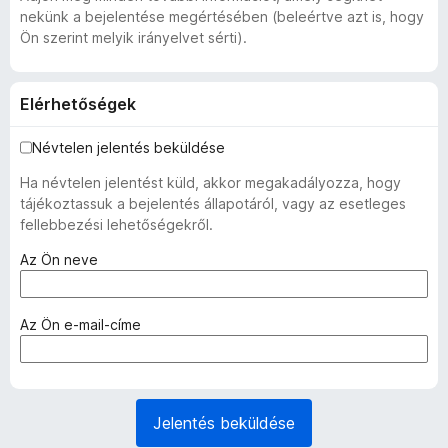
nekünk a bejelentése megértésében (beleértve azt is, hogy
Ön szerint melyik irányelvet sérti).
Elérhetőségek
Névtelen jelentés beküldése
Ha névtelen jelentést küld, akkor megakadályozza, hogy
tájékoztassuk a bejelentés állapotáról, vagy az esetleges
fellebbezési lehetőségekről.
(
Az Ön neve
k
ö
t
(
Az Ön e-mail-címe
e
k
l
ö
e
t
z
e
Jelentés beküldése
ő
l
)