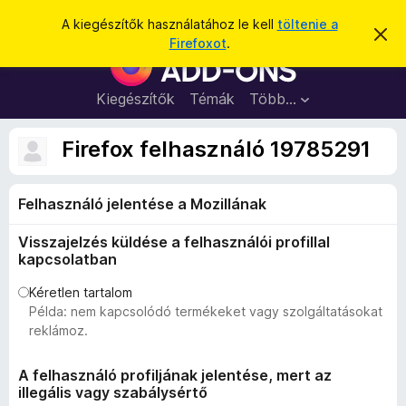
K
Bejelentkezés
A kiegészítők használatához le kell
töltenie a
É
e
Firefoxot
.
r
F
r
t
i
e
e
s
r
Kiegészítők
Témák
Több…
s
í
e
t
é
é
f
Firefox felhasználó 19785291
s
s
o
e
l
x
v
Felhasználó jelentése a Mozillának
b
e
t
ö
é
Visszajelzés küldése a felhasználói profillal
n
s
kapcsolatban
e
g
é
Kéretlen tartalom
Példa: nem kapcsolódó termékeket vagy szolgáltatásokat
s
reklámoz.
z
ő
A felhasználó profiljának jelentése, mert az
k
illegális vagy szabálysértő
i