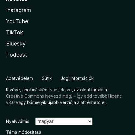
Instagram
YouTube
TikTok
Bluesky
Podcast
Adatvédelem
Sütik
Jogi információk
Kivéve, ahol másként
van jelölve
, az oldal tartalma
Creative Commons Nevezd meg! – Így add tovább! licenc
v3.0
vagy bármelyik újabb verziója alatt érhető el.
Nyelvváltás
Téma módosítása