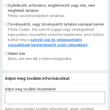
e
Gyűlölködő, erőszakos, megtévesztő vagy más, nem
g
megfelelő tartalom
Példa: rasszista képeket tartalmaz.
é
s
Törvénysértő, vagy törvénysértő tartalom szerepel benne
z
Példa: Csalás. (Ha szerzői joggal vagy védjegyekkel
í
kapcsolatos visszaélést szeretne bejelenteni, arról többet
t
tudhat meg a
szerzői jogi és védjegyoltalmi
visszaélések bejelentéséről szóló cikkünkben
).
ő
k
Valami más
Bármi, ami nem illik a többi kategóriába.
Adjon meg további információkat
Adjon meg további részleteket
Adjon meg minden további információt, amely segíthet