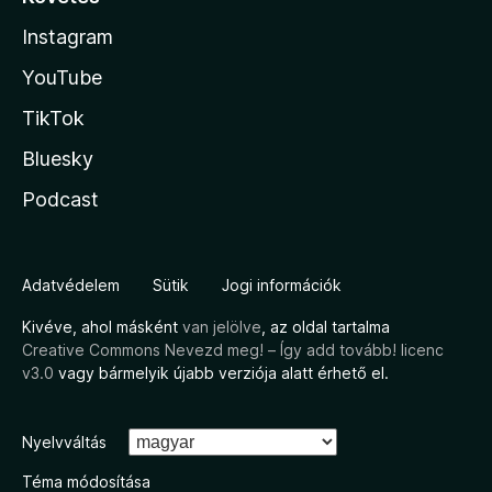
Instagram
YouTube
TikTok
Bluesky
Podcast
Adatvédelem
Sütik
Jogi információk
Kivéve, ahol másként
van jelölve
, az oldal tartalma
Creative Commons Nevezd meg! – Így add tovább! licenc
v3.0
vagy bármelyik újabb verziója alatt érhető el.
Nyelvváltás
Téma módosítása