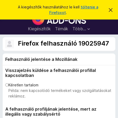
K
Bejelentkezés
A kiegészítők használatához le kell
töltenie a
É
e
Firefoxot
.
r
F
r
t
i
e
e
s
r
Kiegészítők
Témák
Több…
s
í
e
t
é
é
f
Firefox felhasználó 19025947
s
s
o
e
l
x
v
Felhasználó jelentése a Mozillának
b
e
t
ö
é
Visszajelzés küldése a felhasználói profillal
n
s
kapcsolatban
e
g
é
Kéretlen tartalom
Példa: nem kapcsolódó termékeket vagy szolgáltatásokat
s
reklámoz.
z
ő
A felhasználó profiljának jelentése, mert az
k
illegális vagy szabálysértő
i