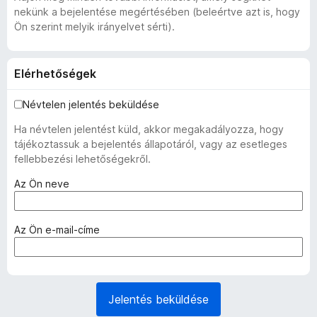
nekünk a bejelentése megértésében (beleértve azt is, hogy
Ön szerint melyik irányelvet sérti).
Elérhetőségek
Névtelen jelentés beküldése
Ha névtelen jelentést küld, akkor megakadályozza, hogy
tájékoztassuk a bejelentés állapotáról, vagy az esetleges
fellebbezési lehetőségekről.
(
Az Ön neve
k
ö
t
(
Az Ön e-mail-címe
e
k
l
ö
e
t
z
e
Jelentés beküldése
ő
l
)