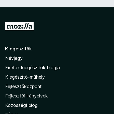
e
z
ő
)
U
g
r
á
Kiegészítők
s
Névjegy
a
M
Firefox kiegészítők blogja
o
Kiegészítő-műhely
z
Fejlesztőközpont
i
l
Fejlesztői irányelvek
l
Közösségi blog
a