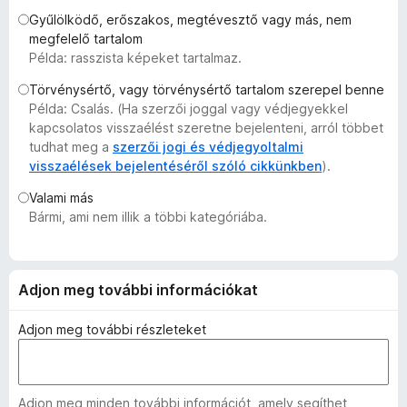
e
Gyűlölködő, erőszakos, megtévesztő vagy más, nem
g
megfelelő tartalom
Példa: rasszista képeket tartalmaz.
é
s
Törvénysértő, vagy törvénysértő tartalom szerepel benne
z
Példa: Csalás. (Ha szerzői joggal vagy védjegyekkel
í
kapcsolatos visszaélést szeretne bejelenteni, arról többet
t
tudhat meg a
szerzői jogi és védjegyoltalmi
visszaélések bejelentéséről szóló cikkünkben
).
ő
k
Valami más
Bármi, ami nem illik a többi kategóriába.
Adjon meg további információkat
Adjon meg további részleteket
Adjon meg minden további információt, amely segíthet