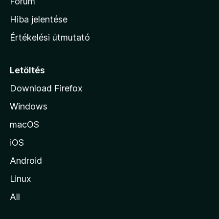
h
Fórum
o
Hiba jelentése
n
Értékelési útmutató
l
a
p
Letöltés
j
Download Firefox
á
Windows
r
a
macOS
iOS
Android
Linux
All