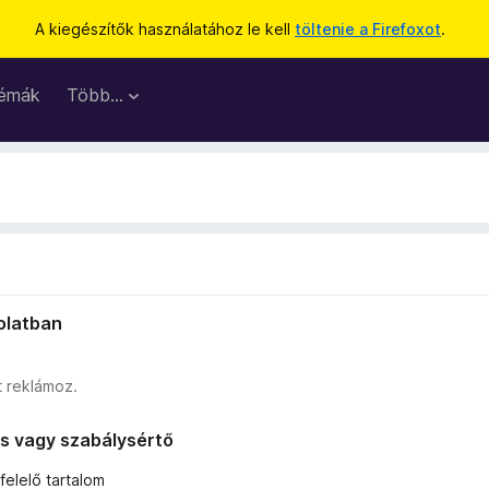
A kiegészítők használatához le kell
töltenie a Firefoxot
.
émák
Több…
solatban
 reklámoz.
lis vagy szabálysértő
elelő tartalom