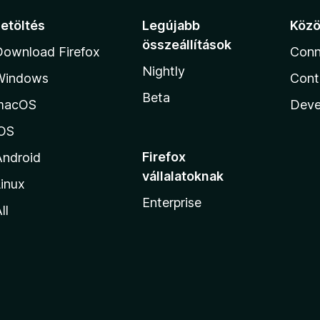
Letöltés
Legújabb
Köz
összeállítások
Download Firefox
Conn
Nightly
Windows
Cont
Beta
macOS
Deve
iOS
Firefox
Android
vállalatoknak
inux
Enterprise
ll