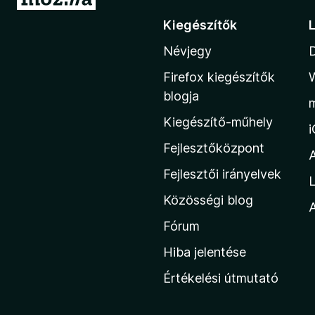
g
Kiegészítők
r
Névjegy
á
s
Firefox kiegészítők
a
blogja
M
Kiegészítő-műhely
o
z
Fejlesztőközpont
i
Fejlesztői irányelvek
L
l
Közösségi blog
l
A
a
Fórum
h
Hiba jelentése
o
Értékelési útmutató
n
l