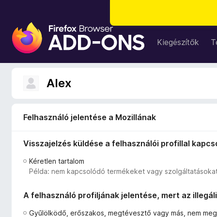
F
i
Kiegészítők
T
r
e
f
Alex
o
x
b
Felhasználó jelentése a Mozillának
ö
n
Visszajelzés küldése a felhasználói profillal kapc
g
é
Kéretlen tartalom
s
Példa: nem kapcsolódó termékeket vagy szolgáltatásokat
z
ő
A felhasználó profiljának jelentése, mert az illegá
k
i
Gyűlölködő, erőszakos, megtévesztő vagy más, nem megf