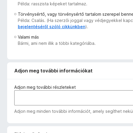
Példa: rasszista képeket tartalmaz.
e
g
Törvénysértő, vagy törvénysértő tartalom szerepel benn
é
Példa: Csalás. (Ha szerzői joggal vagy védjegyekkel kapc
s
bejelentéséről szóló cikkünkben
).
z
Valami más
í
Bármi, ami nem illik a többi kategóriába.
t
ő
k
Adjon meg további információkat
Adjon meg további részleteket
Adjon meg minden további információt, amely segíthet nekün