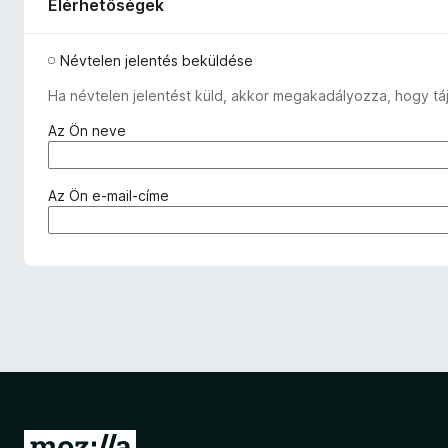
Elérhetőségek
Névtelen jelentés beküldése
Ha névtelen jelentést küld, akkor megakadályozza, hogy táj
(
Az Ön neve
k
ö
t
(
Az Ön e-mail-címe
e
k
l
ö
e
t
z
e
ő
l
)
e
z
ő
)
U