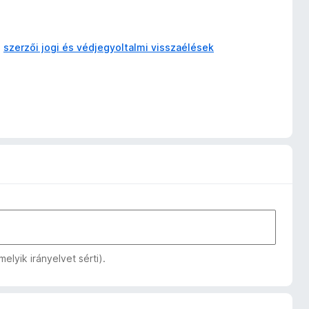
a
szerzői jogi és védjegyoltalmi visszaélések
lyik irányelvet sérti).