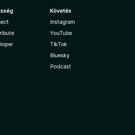
össég
Követés
ect
Instagram
ribute
YouTube
loper
TikTok
Bluesky
Podcast