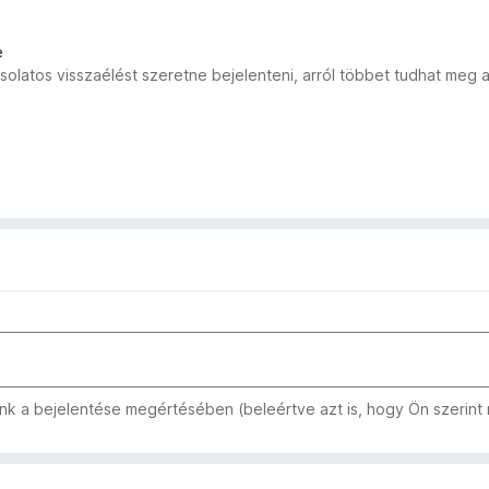
e
solatos visszaélést szeretne bejelenteni, arról többet tudhat meg 
k a bejelentése megértésében (beleértve azt is, hogy Ön szerint me