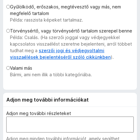
e
Gyűlölködő, erőszakos, megtévesztő vagy más, nem
g
megfelelő tartalom
Példa: rasszista képeket tartalmaz.
é
s
Törvénysértő, vagy törvénysértő tartalom szerepel benne
z
Példa: Csalás. (Ha szerzői joggal vagy védjegyekkel
í
kapcsolatos visszaélést szeretne bejelenteni, arról többet
t
tudhat meg a
szerzői jogi és védjegyoltalmi
visszaélések bejelentéséről szóló cikkünkben
).
ő
k
Valami más
Bármi, ami nem illik a többi kategóriába.
Adjon meg további információkat
Adjon meg további részleteket
Adjon meg minden további információt, amely segíthet