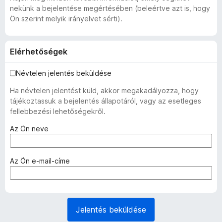
nekünk a bejelentése megértésében (beleértve azt is, hogy
Ön szerint melyik irányelvet sérti).
Elérhetőségek
Névtelen jelentés beküldése
Ha névtelen jelentést küld, akkor megakadályozza, hogy
tájékoztassuk a bejelentés állapotáról, vagy az esetleges
fellebbezési lehetőségekről.
(
Az Ön neve
k
ö
t
(
Az Ön e-mail-címe
e
k
l
ö
e
t
z
e
Jelentés beküldése
ő
l
)