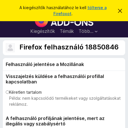
K
Bejelentkezés
A kiegészítők használatához le kell
töltenie a
É
e
Firefoxot
.
r
F
r
t
i
e
e
s
r
Kiegészítők
Témák
Több…
s
í
e
t
é
é
f
Firefox felhasználó 18850846
s
s
o
e
l
x
v
Felhasználó jelentése a Mozillának
b
e
t
ö
é
Visszajelzés küldése a felhasználói profillal
n
s
kapcsolatban
e
g
é
Kéretlen tartalom
Példa: nem kapcsolódó termékeket vagy szolgáltatásokat
s
reklámoz.
z
ő
A felhasználó profiljának jelentése, mert az
k
illegális vagy szabálysértő
i