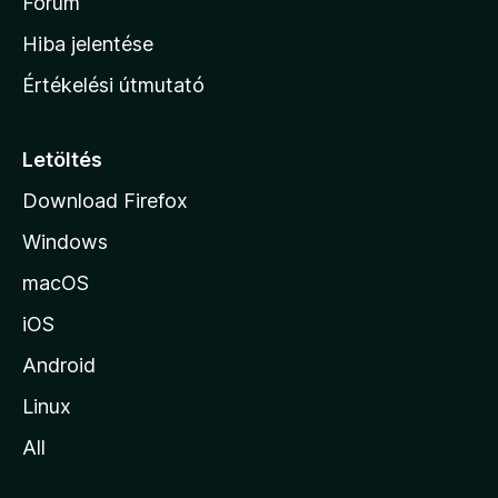
h
Fórum
o
Hiba jelentése
n
Értékelési útmutató
l
a
p
Letöltés
j
Download Firefox
á
Windows
r
a
macOS
iOS
Android
Linux
All