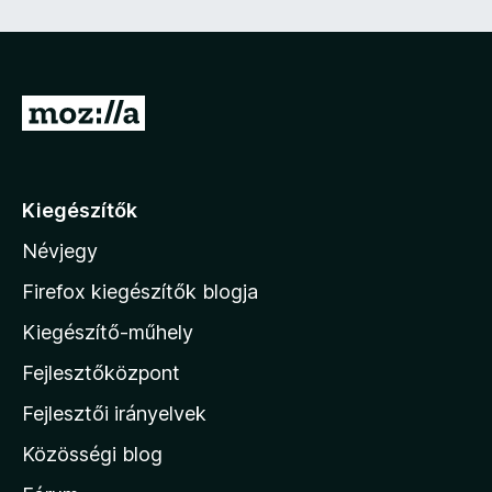
e
z
ő
)
U
g
r
á
Kiegészítők
s
Névjegy
a
M
Firefox kiegészítők blogja
o
Kiegészítő-műhely
z
Fejlesztőközpont
i
l
Fejlesztői irányelvek
l
Közösségi blog
a