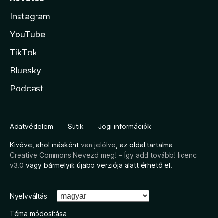
Instagram
YouTube
TikTok
Bluesky
Podcast
Adatvédelem
Sütik
Jogi információk
Kivéve, ahol másként
van jelölve
, az oldal tartalma
Creative Commons Nevezd meg! – Így add tovább! licenc
v3.0
vagy bármelyik újabb verziója alatt érhető el.
Nyelvváltás
Téma módosítása