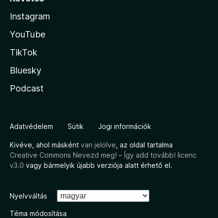
Instagram
YouTube
TikTok
Bluesky
Podcast
Adatvédelem
Sütik
Jogi információk
Kivéve, ahol másként
van jelölve
, az oldal tartalma
Creative Commons Nevezd meg! – Így add tovább! licenc
v3.0
vagy bármelyik újabb verziója alatt érhető el.
Nyelvváltás
Téma módosítása