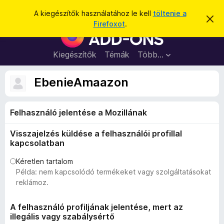
K
Bejelentkezés
A kiegészítők használatához le kell
töltenie a
É
e
Firefoxot
.
r
F
r
t
i
e
e
s
r
Kiegészítők
Témák
Több…
s
í
e
t
é
é
f
EbenieAmaazon
s
s
o
e
l
x
v
Felhasználó jelentése a Mozillának
b
e
t
ö
é
Visszajelzés küldése a felhasználói profillal
n
s
kapcsolatban
e
g
é
Kéretlen tartalom
Példa: nem kapcsolódó termékeket vagy szolgáltatásokat
s
reklámoz.
z
ő
A felhasználó profiljának jelentése, mert az
k
illegális vagy szabálysértő
i