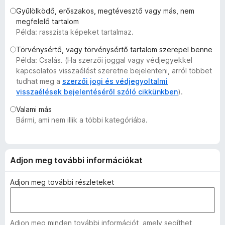
e
Gyűlölködő, erőszakos, megtévesztő vagy más, nem
g
megfelelő tartalom
Példa: rasszista képeket tartalmaz.
é
s
Törvénysértő, vagy törvénysértő tartalom szerepel benne
z
Példa: Csalás. (Ha szerzői joggal vagy védjegyekkel
í
kapcsolatos visszaélést szeretne bejelenteni, arról többet
t
tudhat meg a
szerzői jogi és védjegyoltalmi
visszaélések bejelentéséről szóló cikkünkben
).
ő
k
Valami más
Bármi, ami nem illik a többi kategóriába.
Adjon meg további információkat
Adjon meg további részleteket
Adjon meg minden további információt, amely segíthet