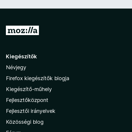
e
z
ő
)
U
g
r
á
Kiegészítők
s
Névjegy
a
M
Firefox kiegészítők blogja
o
Kiegészítő-műhely
z
Fejlesztőközpont
i
l
Fejlesztői irányelvek
l
Közösségi blog
a