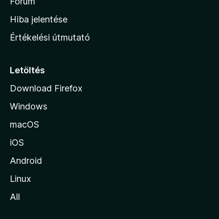
h
Fórum
o
Hiba jelentése
n
Értékelési útmutató
l
a
p
Letöltés
j
Download Firefox
á
Windows
r
a
macOS
iOS
Android
Linux
All