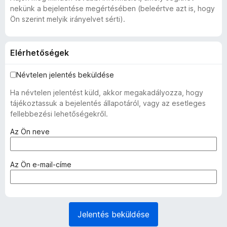
nekünk a bejelentése megértésében (beleértve azt is, hogy
Ön szerint melyik irányelvet sérti).
Elérhetőségek
Névtelen jelentés beküldése
Ha névtelen jelentést küld, akkor megakadályozza, hogy
tájékoztassuk a bejelentés állapotáról, vagy az esetleges
fellebbezési lehetőségekről.
(
Az Ön neve
k
ö
t
(
Az Ön e-mail-címe
e
k
l
ö
e
t
z
e
Jelentés beküldése
ő
l
)