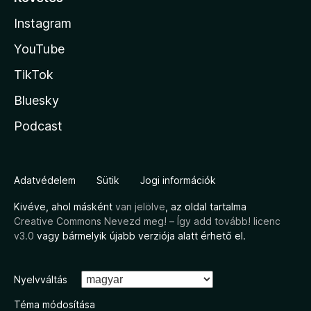
Instagram
YouTube
TikTok
Bluesky
Podcast
Adatvédelem
Sütik
Jogi információk
Kivéve, ahol másként
van jelölve
, az oldal tartalma
Creative Commons Nevezd meg! – Így add tovább! licenc
v3.0
vagy bármelyik újabb verziója alatt érhető el.
Nyelvváltás
Téma módosítása