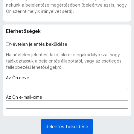
nekünk a bejelentése megértésében (beleértve azt is, hogy
Ön szerint melyik irányelvet sérti).
Elérhetőségek
Névtelen jelentés beküldése
Ha névtelen jelentést küld, akkor megakadályozza, hogy
tájékoztassuk a bejelentés állapotáról, vagy az esetleges
fellebbezési lehetőségekről.
(
Az Ön neve
k
ö
t
(
Az Ön e-mail-címe
e
k
l
ö
e
t
z
e
Jelentés beküldése
ő
l
)