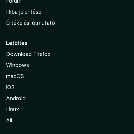
h
Fórum
o
Hiba jelentése
n
Értékelési útmutató
l
a
p
Letöltés
j
Download Firefox
á
Windows
r
a
macOS
iOS
Android
Linux
All