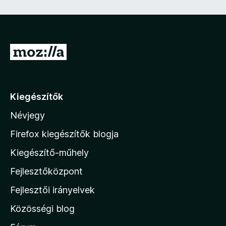
e
z
ő
)
U
g
r
á
Kiegészítők
s
Névjegy
a
M
Firefox kiegészítők blogja
o
Kiegészítő-műhely
z
Fejlesztőközpont
i
l
Fejlesztői irányelvek
l
Közösségi blog
a