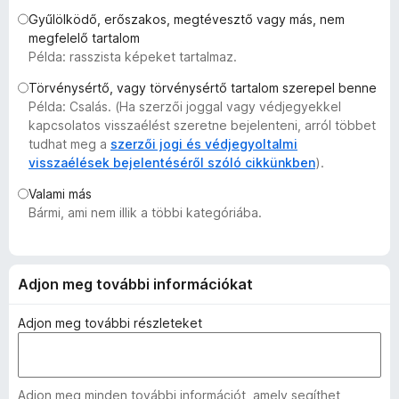
e
Gyűlölködő, erőszakos, megtévesztő vagy más, nem
g
megfelelő tartalom
Példa: rasszista képeket tartalmaz.
é
s
Törvénysértő, vagy törvénysértő tartalom szerepel benne
z
Példa: Csalás. (Ha szerzői joggal vagy védjegyekkel
í
kapcsolatos visszaélést szeretne bejelenteni, arról többet
t
tudhat meg a
szerzői jogi és védjegyoltalmi
visszaélések bejelentéséről szóló cikkünkben
).
ő
k
Valami más
Bármi, ami nem illik a többi kategóriába.
Adjon meg további információkat
Adjon meg további részleteket
Adjon meg minden további információt, amely segíthet