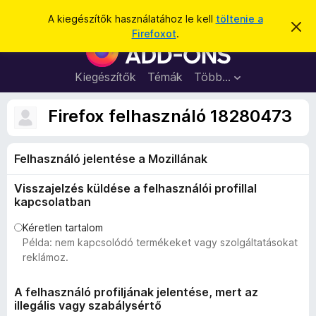
K
Bejelentkezés
A kiegészítők használatához le kell
töltenie a
É
e
Firefoxot
.
r
F
r
t
i
e
e
s
r
Kiegészítők
Témák
Több…
s
í
e
t
é
é
f
Firefox felhasználó 18280473
s
s
o
e
l
x
v
Felhasználó jelentése a Mozillának
b
e
t
ö
é
Visszajelzés küldése a felhasználói profillal
n
s
kapcsolatban
e
g
é
Kéretlen tartalom
Példa: nem kapcsolódó termékeket vagy szolgáltatásokat
s
reklámoz.
z
ő
A felhasználó profiljának jelentése, mert az
k
illegális vagy szabálysértő
i