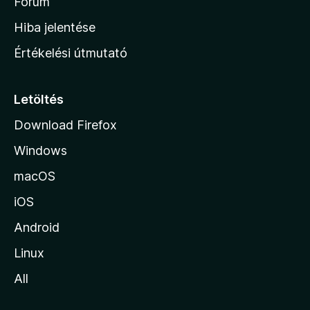
h
Fórum
o
Hiba jelentése
n
Értékelési útmutató
l
a
p
Letöltés
j
Download Firefox
á
Windows
r
a
macOS
iOS
Android
Linux
All