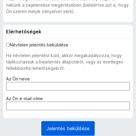
nekünk a bejelentése megértésében (beleértve azt is, hogy
Ön szerint melyik irányelvet sérti).
Elérhetőségek
Névtelen jelentés beküldése
Ha névtelen jelentést küld, akkor megakadályozza, hogy
tájékoztassuk a bejelentés állapotáról, vagy az esetleges
fellebbezési lehetőségekről.
(
Az Ön neve
k
ö
t
(
Az Ön e-mail-címe
e
k
l
ö
e
t
z
e
Jelentés beküldése
ő
l
)