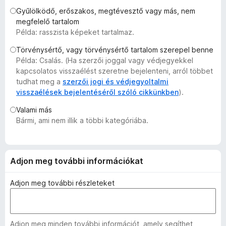
e
Gyűlölködő, erőszakos, megtévesztő vagy más, nem
g
megfelelő tartalom
Példa: rasszista képeket tartalmaz.
é
s
Törvénysértő, vagy törvénysértő tartalom szerepel benne
z
Példa: Csalás. (Ha szerzői joggal vagy védjegyekkel
í
kapcsolatos visszaélést szeretne bejelenteni, arról többet
t
tudhat meg a
szerzői jogi és védjegyoltalmi
visszaélések bejelentéséről szóló cikkünkben
).
ő
k
Valami más
Bármi, ami nem illik a többi kategóriába.
Adjon meg további információkat
Adjon meg további részleteket
Adjon meg minden további információt, amely segíthet