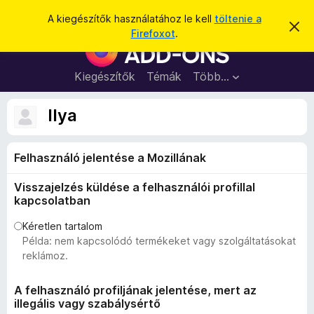
K
Bejelentkezés
A kiegészítők használatához le kell
töltenie a
É
e
Firefoxot
.
r
F
r
t
i
e
e
s
r
Kiegészítők
Témák
Több…
s
í
e
t
é
é
f
Ilya
s
s
o
e
l
x
v
Felhasználó jelentése a Mozillának
b
e
t
ö
é
Visszajelzés küldése a felhasználói profillal
n
s
kapcsolatban
e
g
é
Kéretlen tartalom
Példa: nem kapcsolódó termékeket vagy szolgáltatásokat
s
reklámoz.
z
ő
A felhasználó profiljának jelentése, mert az
k
illegális vagy szabálysértő
i