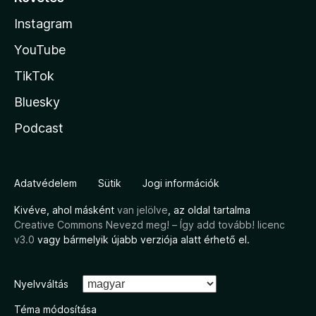
Instagram
YouTube
TikTok
Bluesky
Podcast
Adatvédelem
Sütik
Jogi információk
Kivéve, ahol másként
van jelölve
, az oldal tartalma
Creative Commons Nevezd meg! – Így add tovább! licenc
v3.0
vagy bármelyik újabb verziója alatt érhető el.
Nyelvváltás
Téma módosítása