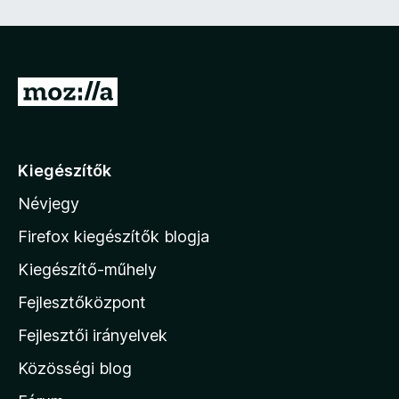
e
z
ő
)
U
g
r
á
Kiegészítők
s
Névjegy
a
M
Firefox kiegészítők blogja
o
Kiegészítő-műhely
z
Fejlesztőközpont
i
l
Fejlesztői irányelvek
l
Közösségi blog
a