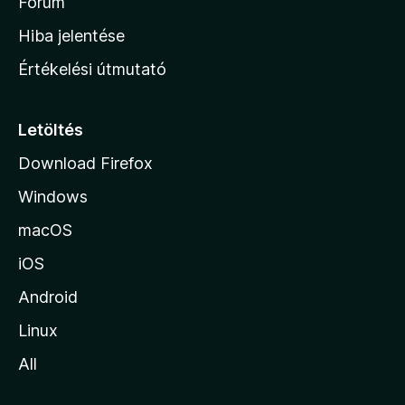
h
Fórum
o
Hiba jelentése
n
Értékelési útmutató
l
a
p
Letöltés
j
Download Firefox
á
Windows
r
a
macOS
iOS
Android
Linux
All