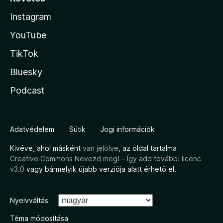
Instagram
YouTube
TikTok
Bluesky
Podcast
Adatvédelem
Sütik
Jogi információk
Kivéve, ahol másként
van jelölve
, az oldal tartalma
Creative Commons Nevezd meg! – Így add tovább! licenc
v3.0
vagy bármelyik újabb verziója alatt érhető el.
Nyelvváltás
Téma módosítása