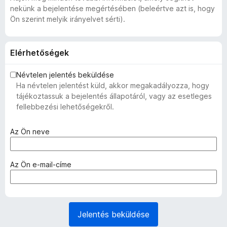
nekünk a bejelentése megértésében (beleértve azt is, hogy
Ön szerint melyik irányelvet sérti).
Elérhetőségek
Névtelen jelentés beküldése
Ha névtelen jelentést küld, akkor megakadályozza, hogy
tájékoztassuk a bejelentés állapotáról, vagy az esetleges
fellebbezési lehetőségekről.
(
Az Ön neve
k
ö
t
(
Az Ön e-mail-címe
e
k
l
ö
e
t
z
e
Jelentés beküldése
ő
l
)