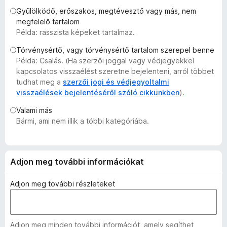
e
Gyűlölködő, erőszakos, megtévesztő vagy más, nem
g
megfelelő tartalom
Példa: rasszista képeket tartalmaz.
é
s
Törvénysértő, vagy törvénysértő tartalom szerepel benne
z
Példa: Csalás. (Ha szerzői joggal vagy védjegyekkel
í
kapcsolatos visszaélést szeretne bejelenteni, arról többet
t
tudhat meg a
szerzői jogi és védjegyoltalmi
visszaélések bejelentéséről szóló cikkünkben
).
ő
k
Valami más
Bármi, ami nem illik a többi kategóriába.
Adjon meg további információkat
Adjon meg további részleteket
Adjon meg minden további információt, amely segíthet