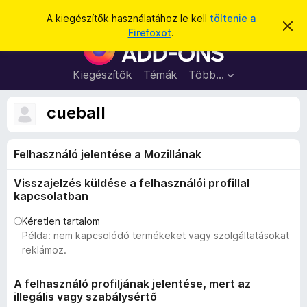
K
Bejelentkezés
A kiegészítők használatához le kell
töltenie a
É
e
Firefoxot
.
r
F
r
t
i
e
e
s
r
Kiegészítők
Témák
Több…
s
í
e
t
é
é
f
cueball
s
s
o
e
l
x
v
Felhasználó jelentése a Mozillának
b
e
t
ö
é
Visszajelzés küldése a felhasználói profillal
n
s
kapcsolatban
e
g
é
Kéretlen tartalom
Példa: nem kapcsolódó termékeket vagy szolgáltatásokat
s
reklámoz.
z
ő
A felhasználó profiljának jelentése, mert az
k
illegális vagy szabálysértő
i