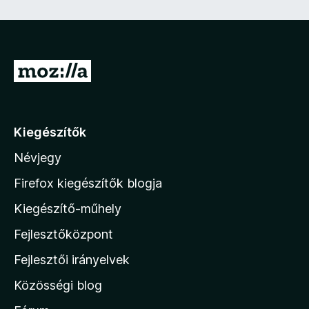
e
z
ő
)
U
g
r
á
Kiegészítők
s
Névjegy
a
M
Firefox kiegészítők blogja
o
Kiegészítő-műhely
z
Fejlesztőközpont
i
l
Fejlesztői irányelvek
l
Közösségi blog
a