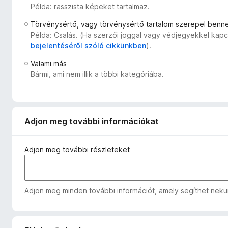
Példa: rasszista képeket tartalmaz.
e
g
Törvénysértő, vagy törvénysértő tartalom szerepel benn
é
Példa: Csalás. (Ha szerzői joggal vagy védjegyekkel kapc
s
bejelentéséről szóló cikkünkben
).
z
Valami más
í
Bármi, ami nem illik a többi kategóriába.
t
ő
k
Adjon meg további információkat
Adjon meg további részleteket
Adjon meg minden további információt, amely segíthet nekün