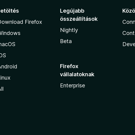
Letöltés
Legújabb
Köz
összeállítások
Download Firefox
Conn
Nightly
Windows
Cont
Beta
macOS
Deve
iOS
Firefox
Android
vállalatoknak
inux
Enterprise
ll