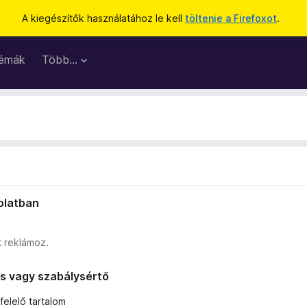
A kiegészítők használatához le kell
töltenie a Firefoxot
.
émák
Több…
solatban
 reklámoz.
lis vagy szabálysértő
elelő tartalom