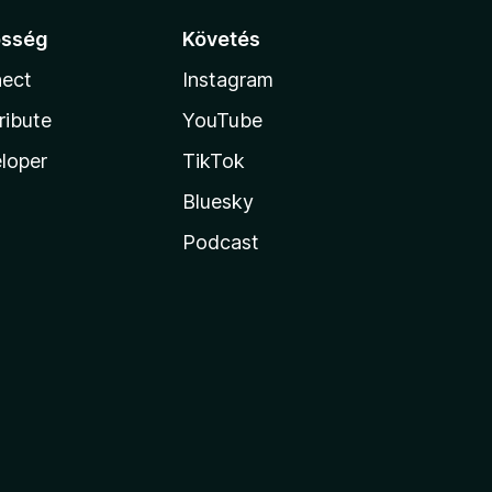
össég
Követés
ect
Instagram
ribute
YouTube
loper
TikTok
Bluesky
Podcast