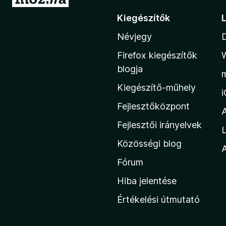
g
Kiegészítők
r
Névjegy
á
s
Firefox kiegészítők
a
blogja
M
Kiegészítő-műhely
o
z
Fejlesztőközpont
i
Fejlesztői irányelvek
L
l
Közösségi blog
l
A
a
Fórum
h
Hiba jelentése
o
Értékelési útmutató
n
l