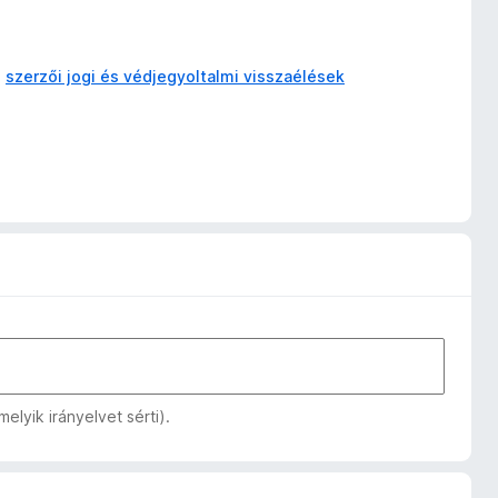
a
szerzői jogi és védjegyoltalmi visszaélések
lyik irányelvet sérti).