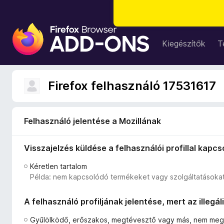
F
i
Kiegészítők
T
r
e
f
Firefox felhasználó 17531617
o
x
b
Felhasználó jelentése a Mozillának
ö
n
Visszajelzés küldése a felhasználói profillal kapc
g
é
Kéretlen tartalom
s
Példa: nem kapcsolódó termékeket vagy szolgáltatásokat
z
ő
A felhasználó profiljának jelentése, mert az illegá
k
i
Gyűlölködő, erőszakos, megtévesztő vagy más, nem megf