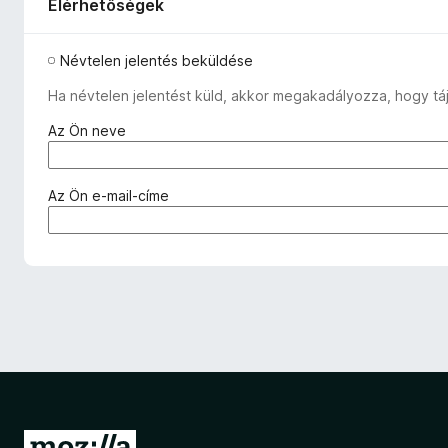
Elérhetőségek
Névtelen jelentés beküldése
Ha névtelen jelentést küld, akkor megakadályozza, hogy táj
(
Az Ön neve
k
ö
t
(
Az Ön e-mail-címe
e
k
l
ö
e
t
z
e
ő
l
)
e
z
ő
)
U