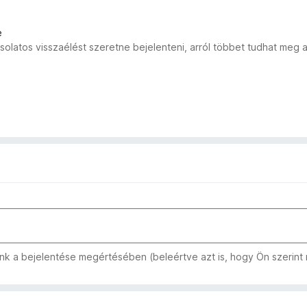
e
solatos visszaélést szeretne bejelenteni, arról többet tudhat meg 
k a bejelentése megértésében (beleértve azt is, hogy Ön szerint me