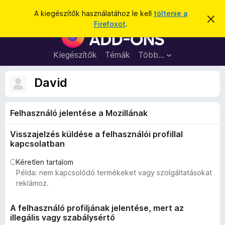
K
Bejelentkezés
A kiegészítők használatához le kell
töltenie a
É
e
Firefoxot
.
r
F
r
t
i
e
e
s
r
Kiegészítők
Témák
Több…
s
í
e
t
é
é
f
David
s
s
o
e
l
x
v
Felhasználó jelentése a Mozillának
b
e
t
ö
é
Visszajelzés küldése a felhasználói profillal
n
s
kapcsolatban
e
g
é
Kéretlen tartalom
Példa: nem kapcsolódó termékeket vagy szolgáltatásokat
s
reklámoz.
z
ő
A felhasználó profiljának jelentése, mert az
k
illegális vagy szabálysértő
i