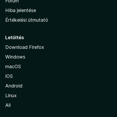
h
Fórum
o
Hiba jelentése
n
Értékelési útmutató
l
a
p
Letöltés
j
Download Firefox
á
Windows
r
a
macOS
iOS
Android
Linux
All