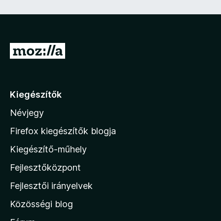
e
z
ő
)
U
g
r
á
Kiegészítők
s
Névjegy
a
M
Firefox kiegészítők blogja
o
Kiegészítő-műhely
z
Fejlesztőközpont
i
l
Fejlesztői irányelvek
l
Közösségi blog
a