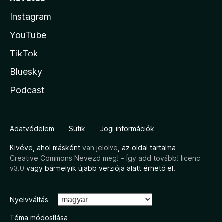
Instagram
YouTube
TikTok
Bluesky
Podcast
Adatvédelem
Sütik
Jogi információk
Kivéve, ahol másként
van jelölve
, az oldal tartalma
Creative Commons Nevezd meg! – Így add tovább! licenc
v3.0
vagy bármelyik újabb verziója alatt érhető el.
Nyelvváltás
Téma módosítása