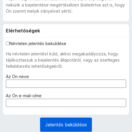
nekünk a bejelentése megértésében (beleértve azt is, hogy
Ön szerint melyik irányelvet sérti).
Elérhetőségek
Névtelen jelentés beküldése
Ha névtelen jelentést küld, akkor megakadályozza, hogy
tájékoztassuk a bejelentés állapotáról, vagy az esetleges
fellebbezési lehetőségekről.
(
Az Ön neve
k
ö
t
(
Az Ön e-mail-címe
e
k
l
ö
e
t
z
e
Jelentés beküldése
ő
l
)