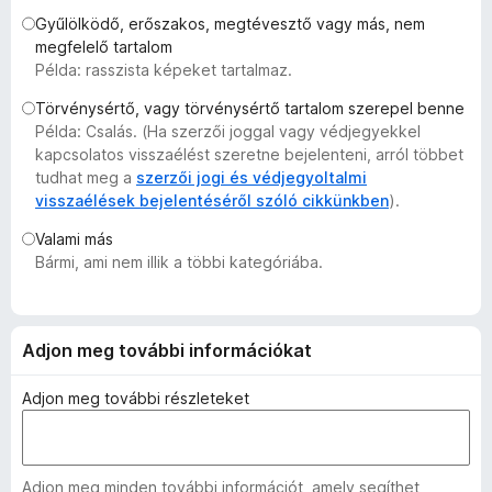
e
Gyűlölködő, erőszakos, megtévesztő vagy más, nem
g
megfelelő tartalom
Példa: rasszista képeket tartalmaz.
é
s
Törvénysértő, vagy törvénysértő tartalom szerepel benne
z
Példa: Csalás. (Ha szerzői joggal vagy védjegyekkel
í
kapcsolatos visszaélést szeretne bejelenteni, arról többet
t
tudhat meg a
szerzői jogi és védjegyoltalmi
visszaélések bejelentéséről szóló cikkünkben
).
ő
k
Valami más
Bármi, ami nem illik a többi kategóriába.
Adjon meg további információkat
Adjon meg további részleteket
Adjon meg minden további információt, amely segíthet